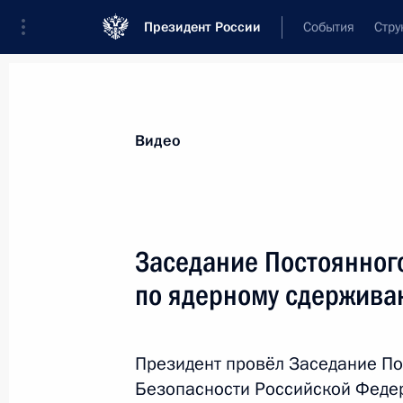
Президент России
События
Стру
Видеозаписи
Фотографии
Аудиозапи
Все материалы
Выступления
Совещан
Видео
Показа
Заседание Постоянног
по ядерному сдержив
Заседание Постоянног
по ядерному сдержив
Президент провёл Заседание По
25 сентября 2024 года
Москва, Кремль
Безопасности Российской Феде