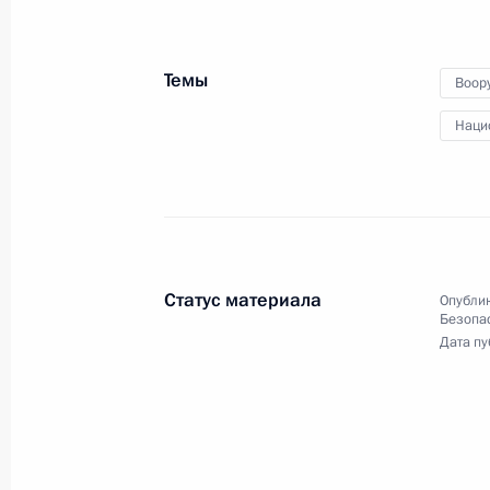
Темы
Воор
Наци
Четвёртый Евразийский
женский форум
18 сентября 2024 года
Видео, 9 мин.
Статус материала
Опублик
Безопа
Дата пу