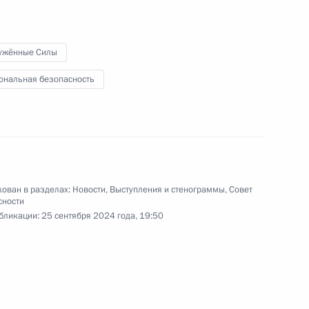
ужённые Силы
ональная безопасность
Совещание
по экономическим вопросам
17 сентября 2024 года
Видео, 3 мин.
ован в разделах:
Новости
,
Выступления и стенограммы
,
Совет
сности
бликации:
25 сентября 2024 года, 19:50