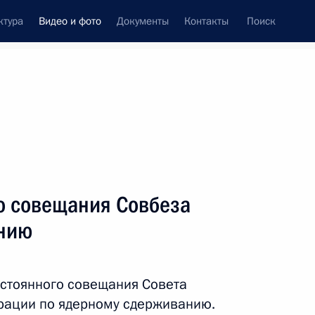
ктура
Видео и фото
Документы
Контакты
Поиск
си
ия, встречи
Встречи со СМИ
сентябрь, 2024
ть следующие материалы
о совещания Совбеза
анию
о совещания Совбеза
анию
стоянного совещания Совета
Видео, 4 мин.
рации по ядерному сдерживанию.