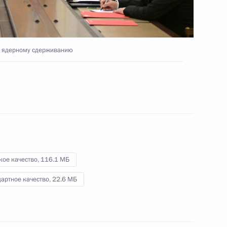
Встреча с избранными
о ядерному сдерживанию
главами регионов
.
18 сентября 2024 года
Видео, 24 мин.
кое качество,
116.1 МБ
артное качество,
22.6 МБ