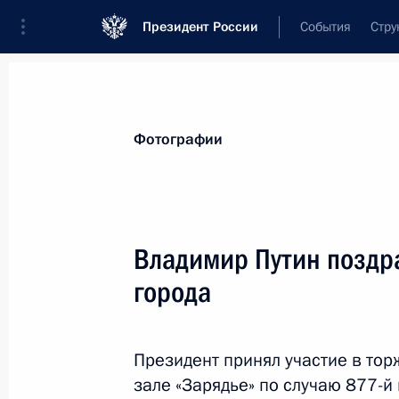
Президент России
События
Стру
Видеозаписи
Фотографии
Аудиозапи
Все материалы
Поездки
Совещания, 
Фотографии
Показа
Владимир Путин поздр
города
Заседание Военно-промышленной
комиссии по вопросу развития
БПЛА специального назначения
Президент принял участие в то
зале «Зарядье» по случаю 877-