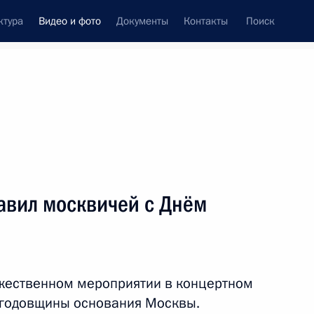
ктура
Видео и фото
Документы
Контакты
Поиск
си
встречи
Церемонии
сентябрь, 2024
ть следующие материалы
авил москвичей с Днём
Открытие инфраструктурных
объектов Москвы
ржественном мероприятии в концертном
й годовщины основания Москвы.