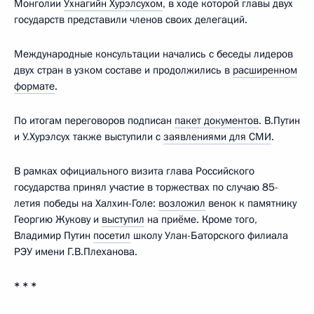
Монголии
Ухнагийн Хурэлсухом
, в ходе которой главы двух
государств представили членов своих делегаций.
Международные консультации начались с беседы лидеров
двух стран в узком составе и продолжились в
расширенном
формате
.
По итогам переговоров подписан
пакет документов
. В.Путин
и У.Хурэлсух также выступили с
заявлениями для СМИ
.
В рамках официального визита глава Российского
государства принял участие в торжествах по случаю 85-
летия победы на Халхин-Голе:
возложил
венок к памятнику
Георгию Жукову и
выступил
на приёме. Кроме того,
Владимир Путин
посетил
школу Улан-Баторского филиала
РЭУ имени Г.В.Плеханова.
* * *