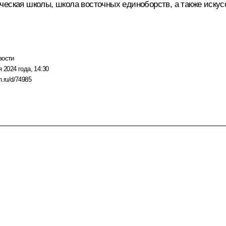
еская школы, школа восточных единоборств, а также искусс
вости
я 2024 года, 14:30
n.ru/d/74985