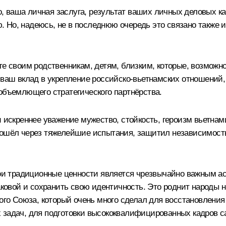
чно, ваша личная заслуга, результат ваших личных деловых 
Но, надеюсь, не в последнюю очередь это связано также и
е своим родственникам, детям, близким, которые, возможно,
 ваш вклад в укрепление российско-вьетнамских отношений, 
еобъемлющего стратегического партнёрства.
и искреннее уважение мужество, стойкость, героизм вьетнам
рошёл через тяжелейшие испытания, защитил независимость
свои традиционные ценности является чрезвычайно важным а
таковой и сохранить свою идентичность. Это роднит народы 
кого Союза, который очень много сделал для восстановления
 задач, для подготовки высококвалифицированных кадров 