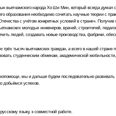
н вьетнамского народа Хо Ши Мин, который всегда думал о
го образования необходимо сочетать научные теории с прак
 Отечества с учётом конкретных условий в стране». Получив
вьетнамских молодых инженеров, врачей, строителей, педаго
 лечить людей, создавать новые производства, фабрики, обе
е трёх тысяч вьетнамских граждан, а всего в нашей стране 
твовать студенческим обменам, академической мобильности,
мопомощи, мы и дальше будем последовательно развивать р
о добьёмся успехов.
 русскому языку, к совместной работе.