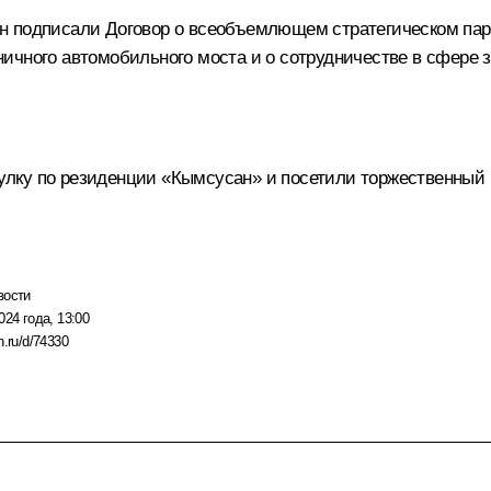
 подписали Договор о всеобъемлющем стратегическом партн
ичного автомобильного моста и о сотрудничестве в сфере з
лку по резиденции «Кымсусан» и посетили торжественный 
вости
024 года, 13:00
n.ru/d/74330