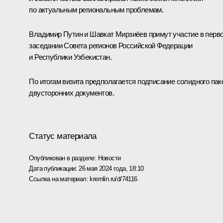
по актуальным региональным проблемам.
Владимир Путин и
Шавкат Мирзиёев
примут участие в перв
заседании Совета регионов Российской Федерации
и Республики Узбекистан.
По итогам визита предполагается подписание солидного пак
двусторонних документов.
Статус материала
Опубликован в разделе:
Новости
Дата публикации:
26 мая 2024 года, 18:10
Ссылка на материал:
kremlin.ru/d/74116