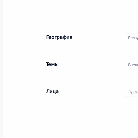
24 мая 2024 года
Аудио, 13 мин.
География
Респ
Темы
Внеш
Лица
Церемония открытия российско-
Лука
китайского ЭКСПО и форума
по межрегиональному
сотрудничеству
17 мая 2024 года
Аудио, 12 мин.