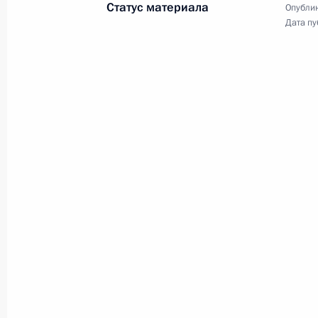
Статус материала
Опублик
Вместе с Заместителем
Дата пу
Председателя КНР Хань Чжэном
Владимир Путин принял участие
в церемонии открытия VIII
российско-китайского ЭКСПО и IV
российско-китайского форума
по межрегиональному
сотрудничеству.
Заседание Совета
законодателей
26 апреля 2024 года
Аудио, 11 мин.