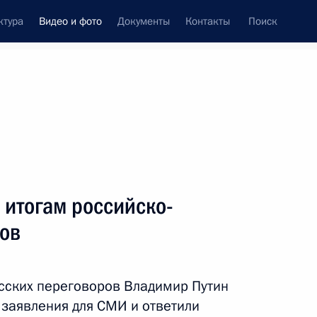
ктура
Видео и фото
Документы
Контакты
Поиск
си
ия, встречи
Встречи со СМИ
июнь, 2024
ть следующие материалы
 итогам российско-
ров
Пресс-конференция
по итогам российско-
сских переговоров Владимир Путин
белорусских переговоров
 заявления для СМИ и ответили