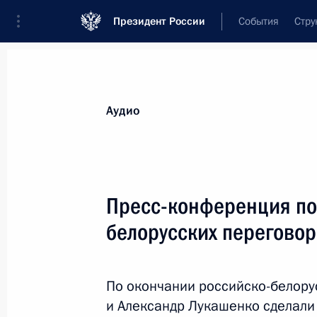
Президент России
События
Стру
Видеозаписи
Фотографии
Аудиозапи
Все материалы
Выступления
Совещан
Аудио
Показа
Пресс-конференция по
белорусских перегово
Встреча с молодыми
специалистами,
По окончании российско-белору
работающими на Дальнем
и Александр Лукашенко сделали
Востоке