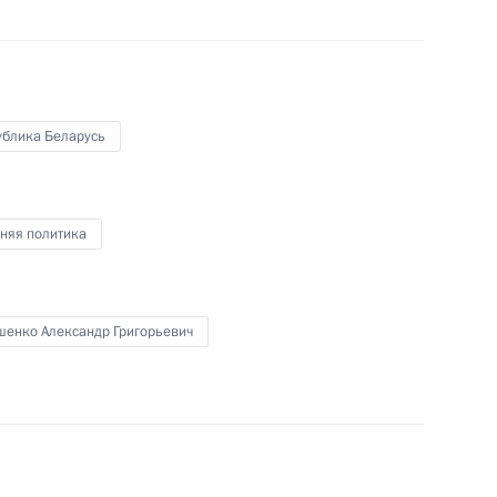
17 мая 2024 года
Аудио, 2 ч.
В ходе государственного визита
в Китай Владимир Путин посетил
Харбинский политехнический
университет и провёл встречу
ублика Беларусь
с китайскими и российскими
студентами и преподавателями
вуза.
няя политика
Начало российско-китайских
шенко Александр Григорьевич
переговоров
16 мая 2024 года
Аудио, 6 мин.