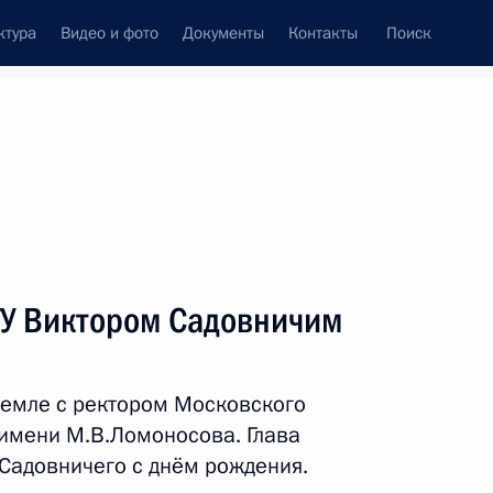
ктура
Видео и фото
Документы
Контакты
Поиск
венный Совет
Совет Безопасности
Комиссии и советы
леграммы
Сведения о Президенте
апрель, 2024
ть следующие материалы
ГУ Виктором Садовничим
тов на освещение
одовщине Победы в Великой
ремле с ректором Московского
одов
 имени М.В.Ломоносова. Глава
 Садовничего с днём рождения.