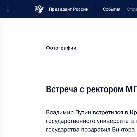
Президент России
События
Стру
Президент
Администрация
Государст
Новости
Стенограммы
Поездки
Те
Фотографии
Показа
Встреча с ректором М
Завершена аккредитация журналис
мероприятий, посвящённых 79-й г
Владимир Путин встретился в К
Отечественной войне 1941–1945 г
государственного университета
8 апреля 2024 года, 12:00
государства поздравил Виктора