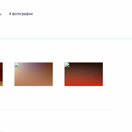
ь
4 фотографии
клады о развитии ситуации
ии
е разговоры с главами
 губернатором Оренбургской