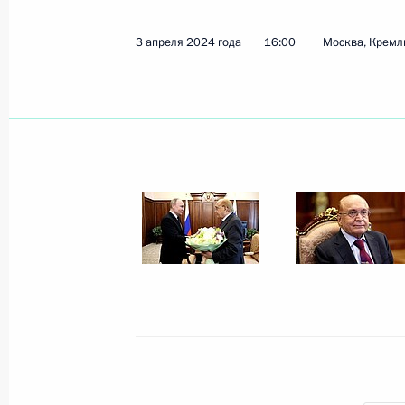
3 апреля 2024 года
16:00
Москва, Кремл
Президент продолжает получать до
с паводками в ряде регионов Росс
8 апреля 2024 года, 11:25
7 апреля 2024 года, воскресенье
Владимир Путин провёл телефонны
Курганской и Тюменской областей
7 апреля 2024 года, 14:00
Президент обсудил с главой МЧС и
области ситуацию с паводком