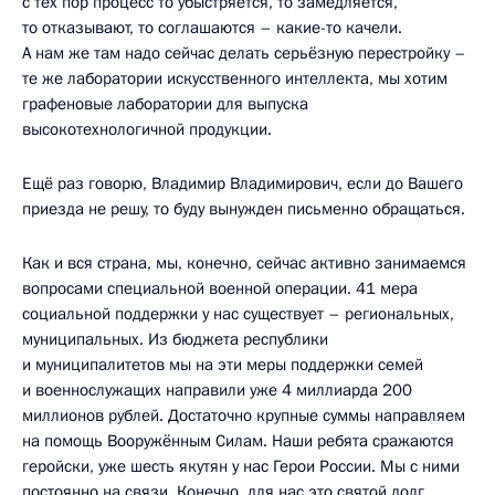
с тех пор процесс то убыстряется, то замедляется,
то отказывают, то соглашаются – какие-то качели.
А нам же там надо сейчас делать серьёзную перестройку –
те же лаборатории искусственного интеллекта, мы хотим
графеновые лаборатории для выпуска
высокотехнологичной продукции.
Ещё раз говорю, Владимир Владимирович, если до Вашего
приезда не решу, то буду вынужден письменно обращаться.
Как и вся страна, мы, конечно, сейчас активно занимаемся
вопросами специальной военной операции. 41 мера
социальной поддержки у нас существует – региональных,
муниципальных. Из бюджета республики
и муниципалитетов мы на эти меры поддержки семей
и военнослужащих направили уже 4 миллиарда 200
миллионов рублей. Достаточно крупные суммы направляем
на помощь Вооружённым Силам. Наши ребята сражаются
геройски, уже шесть якутян у нас Герои России. Мы с ними
постоянно на связи. Конечно, для нас это святой долг,