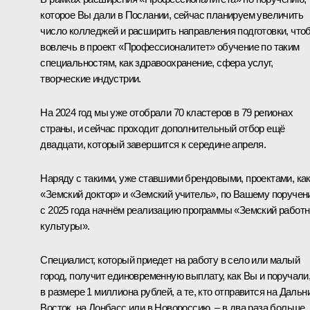
которое Вы дали в Послании, сейчас планируем увеличить
число колледжей и расширить направления подготовки, что
вовлечь в проект «Профессионалитет» обучение по таким
специальностям, как здравоохранение, сфера услуг,
творческие индустрии.
На 2024 год мы уже отобрали 70 кластеров в 79 регионах
страны, и сейчас проходит дополнительный отбор ещё
двадцати, который завершится к середине апреля.
Наряду с такими, уже ставшими брендовыми, проектами, ка
«Земский доктор» и «Земский учитель», по Вашему поруче
с 2025 года начнём реализацию программы «Земский работн
культуры».
Специалист, который приедет на работу в село или малый
город, получит единовременную выплату, как Вы и поручали
в размере 1 миллиона рублей, а те, кто отправится на Дальн
Восток, на Донбасс или в Новороссию, – в два раза больше,