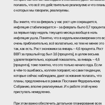
полагать, что всё это действительно реализуемо и что план
о которых мы говорили, реализуемы.
Вы знаете, что за февраль у нас рост цен сокращается,
инфляция стабилизируется – за февраль было 0,7 процента
за первые пару недель текущего месяца вообще в ноль
инфляция ушла. Понятно, что в недельном измерении это в
очень приблизительно, всё волатильно, но тем не менее это
так, как есть. Рост экономики за январь – 4,6 процента. Рост
ВВП за прошлый год был 3,6 [процента], в целом весьма
удовлетворительно, хороший показатель, за январь – 4,6
[процента], тоже понятно, что это только начало года. Если
в чём-то ошибаюсь, коллеги поправят, но сами тенденции,
которые сейчас наблюдаем, дают основания полагать, что
планы, предложенные в рамках Послания Федеральному
Собранию, вполне реализуемые. И к работе этой нужно
приступать немедленно.
При этом важно обеспечить детальное планирование всех