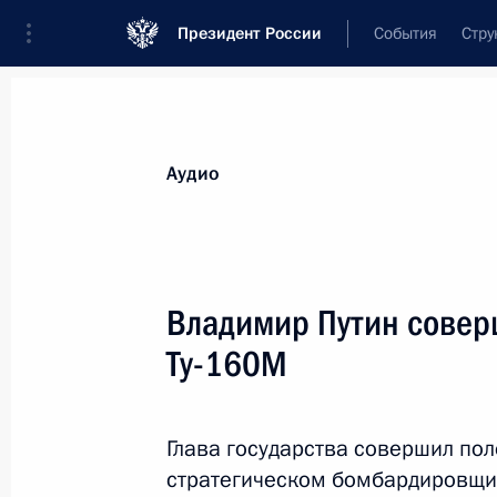
Президент России
События
Стру
Видеозаписи
Фотографии
Аудиозапи
Все материалы
Выступления
Совещан
Аудио
Показа
Владимир Путин совер
Ту-160М
Ответы на вопросы
журналистов по итогам
Глава государства совершил по
визита в Узбекистан
стратегическом бомбардировщи