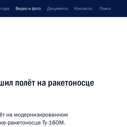
ктура
Видео и фото
Документы
Контакты
Поиск
си
ия, встречи
Встречи со СМИ
май, 2024
ть следующие материалы
шил полёт на ракетоносце
Заявление для прессы
по итогам российско-
лёт на модернизированном
узбекистанских переговоров
ке-ракетоносце Ту-160М.