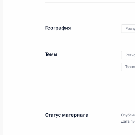
География
Респу
Пресс-конференция
Темы
Реги
по итогам российско-
Транс
белорусских переговоров
24 мая 2024 года
Аудио, 38 мин.
По окончании российско-
белорусских переговоров
Статус материала
Опублик
Владимир Путин и Александр
Дата пу
Лукашенко сделали заявления для
СМИ и ответили на вопросы