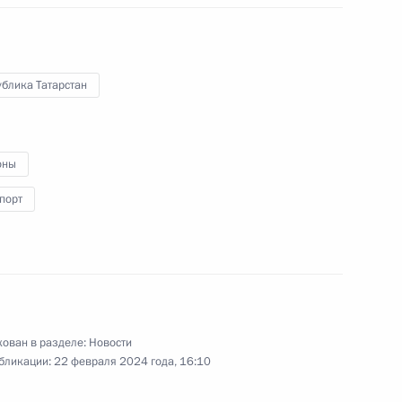
00:00
блика Татарстан
Заявления для прессы
оны
по итогам российско-
порт
китайских переговоров
16 мая 2024 года
Аудио, 36 мин.
ован в разделе:
Новости
бликации:
22 февраля 2024 года, 16:10