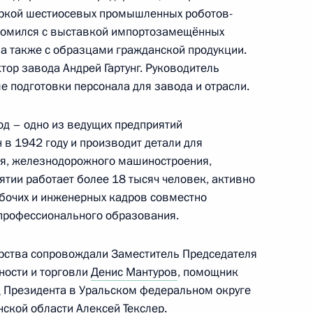
ркой шестиосевых промышленных роботов-
комился с выставкой импортозамещённых
граммы капитального
4
а также с образцами гражданской продукции.
тор завода Андрей Гартунг. Руководитель
е подготовки персонала для завода и отрасли.
ль
д – одно из ведущих предприятий
 в 1942 году и производит детали для
ого времени»
:
22
ия, железнодорожного машиностроения,
ятии работает более 18 тысяч человек, активно
бочих и инженерных кадров совместно
 профессионального образования.
геем Шойгу
5
арства сопровождали Заместитель Председателя
ль
ости и торговли
Денис Мантуров
, помощник
д Президента в Уральском федеральном округе
инской области
Алексей Текслер
.