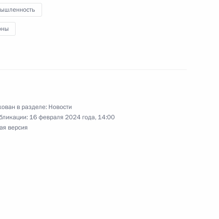
ышленность
я ПАО «Газпром»
оны
1
3м
ован в разделе:
Новости
ой области Алексеем
4
бликации:
16 февраля 2024 года, 14:00
ая версия
инвестиционных проектов
2
18м