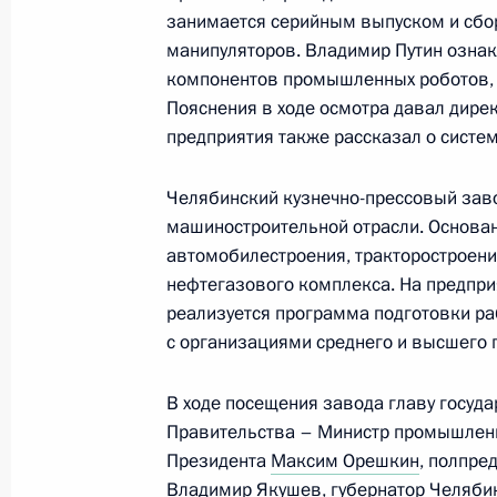
занимается серийным выпуском и сбо
манипуляторов. Владимир Путин озна
Совещание о ходе реализации про
компонентов промышленных роботов, 
ремонта школ
Пояснения в ходе осмотра давал дирек
предприятия также рассказал о систем
20 февраля 2024 года, 22:05
Москва, Крем
Челябинский кузнечно-прессовый заво
машиностроительной отрасли. Основан
Форум АСИ «Сильные идеи для нов
автомобилестроения, тракторостроен
20 февраля 2024 года, 19:45
Москва
нефтегазового комплекса. На предпри
реализуется программа подготовки ра
с организациями среднего и высшего
Встреча с Министром обороны Сер
В ходе посещения завода главу госуд
20 февраля 2024 года, 17:45
Москва, Крем
Правительства – Министр промышленн
Президента
Максим Орешкин
, полпре
Владимир Якушев
, губернатор Челяб