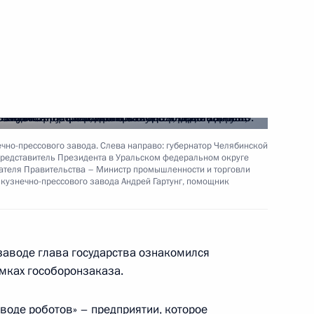
го завода имени
5
ям и подразделениям
6
14м
чно-прессового завода. Слева направо: губернатор Челябинской
представитель Президента в Уральском федеральном округе
ателя Правительства – Министр промышленности и торговли
ласть
 кузнечно-прессового завода Андрей Гартунг, помощник
заводе глава государства ознакомился
ссии Дмитрием Патрушевым
амках гособоронзаказа.
3
ль
воде роботов» – предприятии, которое