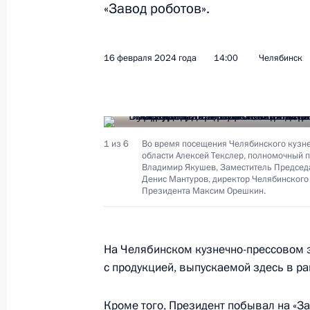
«Завод роботов».
Посещение Казанского авиационно
С.П.Горбунова
16 февраля 2024 года
14:00
Челябинск
21 февраля 2024 года, 14:00
Казань
Вручение госнаград воинским част
1 из 6
Во время посещения Челябинского кузне
Воздушно-космических сил
области Алексей Текслер, полномочный 
Владимир Якушев, Заместитель Председ
21 февраля 2024 года, 11:40
Московская об
Денис Мантуров, директор Челябинского
Президента Максим Орешкин.
20 февраля 2024 года, вторник
На Челябинском кузнечно-прессовом 
Встреча с главой Минсельхоза Ро
с продукцией, выпускаемой здесь в р
20 февраля 2024 года, 23:25
Москва, Крем
Кроме того, Президент побывал на «За