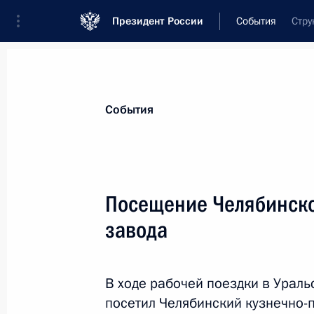
Президент России
События
Стру
Президент
Администрация
Государст
Новости
Стенограммы
Поездки
Те
События
Показа
Посещение Челябинско
завода
Встреча с Президентом Республик
Додиком
21 февраля 2024 года, 15:30
Казань
В ходе рабочей поездки в Урал
посетил Челябинский кузнечно-