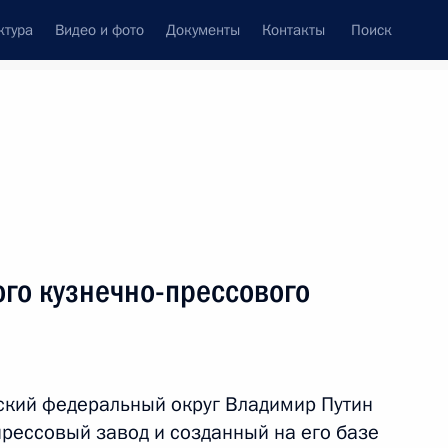
ктура
Видео и фото
Документы
Контакты
Поиск
венный Совет
Совет Безопасности
Комиссии и советы
леграммы
Сведения о Президенте
февраль, 2024
ть следующие материалы
го кузнечно-прессового
и Сербской Милорадом
5
ьский федеральный округ Владимир Путин
прессовый завод и созданный на его базе