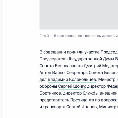
12 февраля 2024 года, понедельни
Совещание по экономическим воп
12 февраля 2024 года, 13:50
Москва, Крем
2 из 3
В ходе совещания с постоянными членам
10 февраля 2024 года, суббота
В совещании приняли участие Предсе
Поздравление с Днём дипломатиче
Председатель Государственной Думы
В
Совета Безопасности
Дмитрий Медве
10 февраля 2024 года, 09:00
Антон Вайно
, Секретарь Совета Безоп
дел
Владимир Колокольцев
, Министр
обороны
Сергей Шойгу
, директор Фед
9 февраля 2024 года, пятница
Бортников
, директор Службы внешне
представитель Президента по вопроса
Совещание с постоянными членами
и транспорта
Сергей Иванов
, Министр
9 февраля 2024 года, 14:00
Москва, Кремль