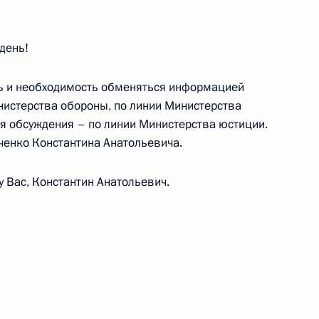
день!
:
30
ть и необходимость обменяться информацией
нистерства обороны, по линии Министерства
ля обсуждения – по линии Министерства юстиции.
ченко Константина Анатольевича.
0-летия Российской академии
13
56м
 Вас, Константин Анатольевич.
зованию
:
2