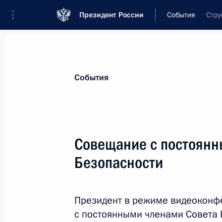
Президент России
События
Стру
Президент
Администрация
Государст
Новости
Стенограммы
Поездки
Те
События
Показа
Совещание с постоянн
Безопасности
Пленарное заседание Форума буду
14 февраля 2024 года, 19:10
Москва
Президент в режиме видеоконф
с постоянными членами Совета 