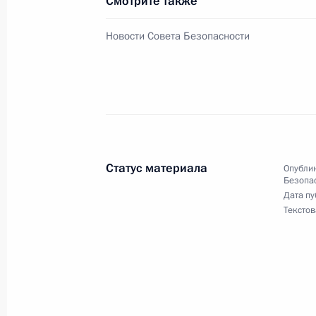
Смотрите также
Новости Совета Безопасности
Телефонный разговор с Председат
8 февраля 2024 года, 14:15
Телефонный разговор с Президен
Алиевым
Статус материала
Опублик
8 февраля 2024 года, 11:30
Безопа
Дата пу
Текстов
7 февраля 2024 года, среда
Встреча с главным раввином Росс
и президентом Федерации еврейск
Александром Бородой