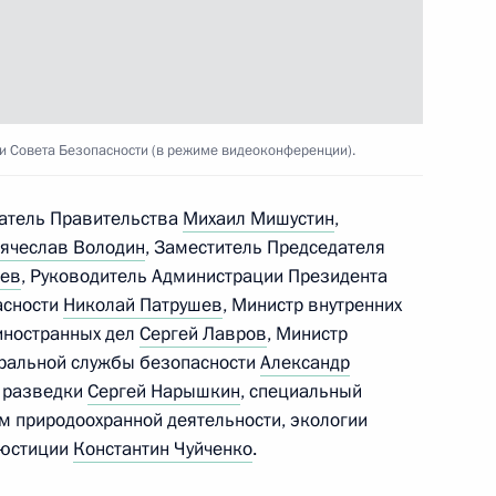
к
росам
3
7м
ль
и Совета Безопасности (в режиме видеоконференции).
датель Правительства
Михаил Мишустин
,
ского работника
ячеслав Володин
, Заместитель Председателя
дев
, Руководитель Администрации Президента
асности
Николай Патрушев
, Министр внутренних
 иностранных дел
Сергей Лавров
, Министр
еральной службы безопасности
Александр
й разведки
Сергей Нарышкин
, специальный
м природоохранной деятельности, экологии
 Совета Безопасности
2
 юстиции
Константин Чуйченко
.