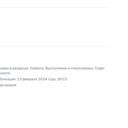
елем КНР Си Цзиньпином
том Азербайджана Ильхамом
ован в разделах:
Новости
,
Выступления и стенограммы
,
Совет
сности
бликации:
13 февраля 2024 года, 16:15
ая версия
ии Берлом Лазаром
3
их общин России