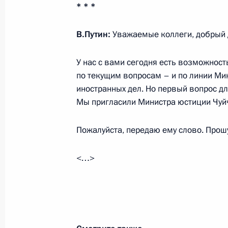
* * *
Интервью Такеру Карлсону
В.Путин:
Уважаемые коллеги, добрый 
9 февраля 2024 года, 07:00
Москва, Кремль
У нас с вами сегодня есть возможнос
по текущим вопросам – и по линии Ми
иностранных дел. Но первый вопрос д
8 февраля 2024 года, четверг
Мы пригласили Министра юстиции Чуй
Торжественный вечер по случаю 30
Пожалуйста, передаю ему слово. Прошу
наук
8 февраля 2024 года, 20:20
Москва, Кремль
<…>
Заседание Совета по науке и обра
8 февраля 2024 года, 17:10
Москва, Кремль