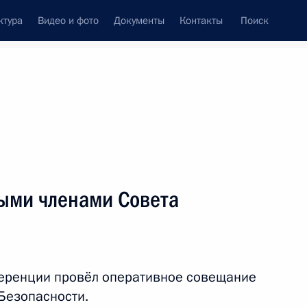
ктура
Видео и фото
Документы
Контакты
Поиск
венный Совет
Совет Безопасности
Комиссии и советы
леграммы
Сведения о Президенте
февраль, 2024
ть следующие материалы
ыми членами Совета
щих технологий
:
13
еренции провёл оперативное совещание
Безопасности.