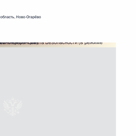
елемедицинских технологий
12
область, Ново-Огарёво
егодной расширенной
1
5м
 Совета Безопасности
3
ласть, Ново-Огарёво