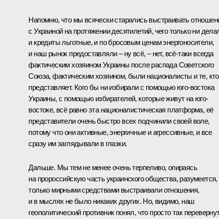
Напомню, что мы всячески старались выстраивать отношен
с Украиной на протяжении десятилетий, чего только ни дела
и кредиты льготные, и по бросовым ценам энергоносители,
и наш рынок предоставляли – ну всё, – нет, всё-таки всегда
фактическим хозяином Украины после распада Советского
Союза, фактическим хозяином, были националисты и те, кто
представляет. Кого бы ни избирали с помощью юго-востока
Украины, с помощью избирателей, которые живут на юго-
востоке, всё равно эта националистическая платформа, её
представители очень быстро всех подчинили своей воле,
потому что они активные, энергичные и агрессивные, и все
сразу им заглядывали в глазки.
Дальше. Мы тем не менее очень терпеливо, опираясь
на пророссийскую часть украинского общества, разумеется,
только мирными средствами выстраивали отношения,
и в мыслях не было никаких других. Но, видимо, наш
геополитический противник понял, что просто так переверну