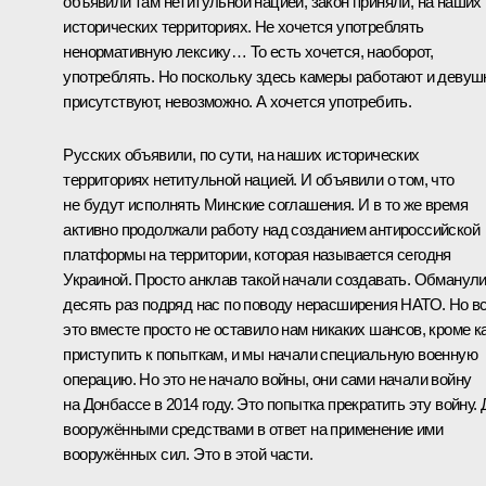
объявили там нетитульной нацией, закон приняли, на наших
исторических территориях. Не хочется употреблять
ненормативную лексику… То есть хочется, наоборот,
употреблять. Но поскольку здесь камеры работают и девуш
присутствуют, невозможно. А хочется употребить.
Русских объявили, по сути, на наших исторических
территориях нетитульной нацией. И объявили о том, что
не будут исполнять Минские соглашения. И в то же время
активно продолжали работу над созданием антироссийской
платформы на территории, которая называется сегодня
Украиной. Просто анклав такой начали создавать. Обманул
десять раз подряд нас по поводу нерасширения НАТО. Но в
это вместе просто не оставило нам никаких шансов, кроме к
приступить к попыткам, и мы начали специальную военную
операцию. Но это не начало войны, они сами начали войну
на Донбассе в 2014 году. Это попытка прекратить эту войну. 
вооружёнными средствами в ответ на применение ими
вооружённых сил. Это в этой части.