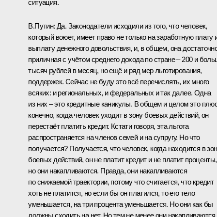
ситуация.
В.Путин:
Да. Законодатели исходили из того, что человек,
который воюет, имеет право не только на заработную плату 
выплату денежного довольствия, и, в общем, она достаточн
приличная с учётом среднего дохода по стране – 200 и бол
тысяч рублей в месяц, но ещё и ряд мер льготирования,
поддержек. Сейчас не буду это всё перечислять, их много
всяких: и региональных, и федеральных и так далее. Одна
из них – это кредитные каникулы. В общем и целом это плюс
конечно, когда человек уходит в зону боевых действий, он
перестаёт платить кредит. Кстати говоря, эта льгота
распространяется на членов семей и на супругу. Но что
получается? Получается, что человек, когда находится в зо
боевых действий, он не платит кредит и не платит проценты,
но они накапливаются. Правда, они накапливаются
по снижаемой траектории, потому что считается, что кредит
хоть не платится, но если бы он платился, то его тело
уменьшается, на три процента уменьшается. Но они как бы
должны сходить на нет. Но тем не менее они накапливаются