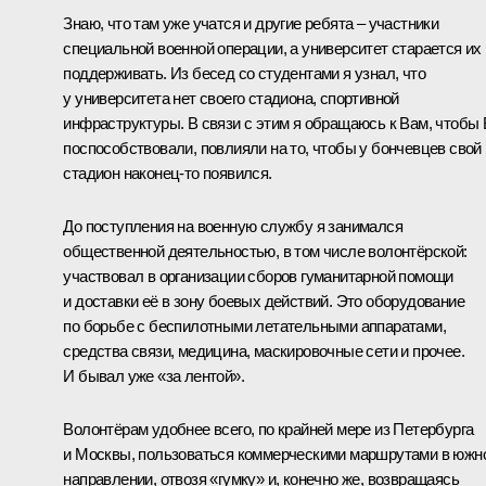
Знаю, что там уже учатся и другие ребята – участники
специальной военной операции, а университет старается их
поддерживать. Из бесед со студентами я узнал, что
у университета нет своего стадиона, спортивной
инфраструктуры. В связи с этим я обращаюсь к Вам, чтобы
поспособствовали, повлияли на то, чтобы у бончевцев свой
стадион наконец-то появился.
До поступления на военную службу я занимался
общественной деятельностью, в том числе волонтёрской:
участвовал в организации сборов гуманитарной помощи
и доставки её в зону боевых действий. Это оборудование
по борьбе с беспилотными летательными аппаратами,
средства связи, медицина, маскировочные сети и прочее.
И бывал уже «за лентой».
Волонтёрам удобнее всего, по крайней мере из Петербурга
и Москвы, пользоваться коммерческими маршрутами в южн
направлении, отвозя «гумку» и, конечно же, возвращаясь