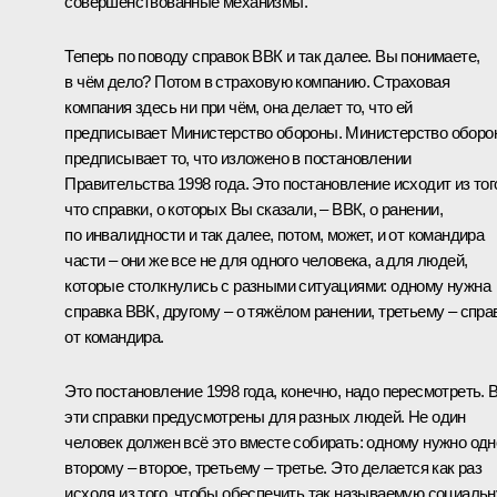
совершенствованные механизмы.
Теперь по поводу справок ВВК и так далее. Вы понимаете,
в чём дело? Потом в страховую компанию. Страховая
компания здесь ни при чём, она делает то, что ей
предписывает Министерство обороны. Министерство оборо
предписывает то, что изложено в постановлении
Правительства 1998 года. Это постановление исходит из тог
что справки, о которых Вы сказали, – ВВК, о ранении,
по инвалидности и так далее, потом, может, и от командира
части – они же все не для одного человека, а для людей,
которые столкнулись с разными ситуациями: одному нужна
справка ВВК, другому – о тяжёлом ранении, третьему – спра
от командира.
Это постановление 1998 года, конечно, надо пересмотреть. 
эти справки предусмотрены для разных людей. Не один
человек должен всё это вместе собирать: одному нужно одн
второму – второе, третьему – третье. Это делается как раз
исходя из того, чтобы обеспечить так называемую социаль