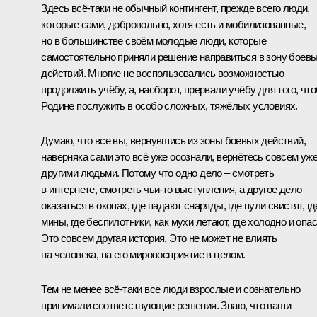
Здесь всё-таки не обычный контингент, прежде всего люди,
которые сами, добровольно, хотя есть и мобилизованные,
но в большинстве своём молодые люди, которые
самостоятельно приняли решение направиться в зону боев
действий. Многие не воспользовались возможностью
продолжить учёбу, а, наоборот, прервали учёбу для того, чт
Родине послужить в особо сложных, тяжёлых условиях.
Думаю, что все вы, вернувшись из зоны боевых действий,
наверняка сами это всё уже осознали, вернётесь совсем уж
другими людьми. Потому что одно дело – смотреть
в интернете, смотреть чьи-то выступления, а другое дело –
оказаться в окопах, где падают снаряды, где пули свистят, гд
мины, где беспилотники, как мухи летают, где холодно и опас
Это совсем другая история. Это не может не влиять
на человека, на его мировосприятие в целом.
Тем не менее всё-таки все люди взрослые и сознательно
принимали соответствующие решения. Знаю, что ваши