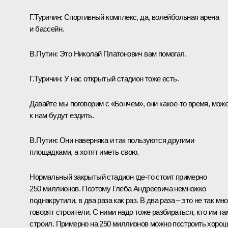
Г.Туричин:
Спортивный комплекс, да, волейбольная арена
и бассейн.
В.Путин:
Это Николай Платонович вам помогал.
Г.Туричин:
У нас открытый стадион тоже есть.
Давайте мы поговорим с «Бончем», они какое-то время, може
к нам будут ездить.
В.Путин:
Они наверняка и так пользуются другими
площадками, а хотят иметь свою.
Нормальный закрытый стадион где-то стоит примерно
250 миллионов. Поэтому Глеба Андреевича немножко
поднакрутили, в два раза как раз. В два раза – это не так мно
говорят строители. С ними надо тоже разбираться, кто им та
строил. Примерно на 250 миллионов можно построить хоро