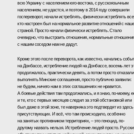
всю Украину с населением юго-востока, с русскоязычным
населением, не удастся, и поэтому в 2014 году совершили
госпереворот, начали истреблять, физически истреблять все
кто настроен был на нормальное развитие отношений с наш
страной. Просто начали физически истреблять. Стало
очевидно, что выстроить отношения, нормальные отношени
с нашим соседом нам не дадут.
Кроме этого после переворота, как известно, начались собы
на Донбассе, истребление людей на Донбассе, восемь лет э
продолжалось, практически девять, а потом просто отказал
выполнять Минские соглашения, просто публично заявили:
не будем, ничего нам в этих соглашениях не нравится.
А боевые действия там продолжались, и я знаю, по-моему, е
и те, кто с первых месяцев следил за этой обстановкой или
был даже в этой зоне, те наверняка это подтвердят из здесь
присутствующих. И всё, что там происходило, особенно
на занятых противником территориях, – это геноцид, по-
другому назвать нельзя. Истребление людей просто. Русски