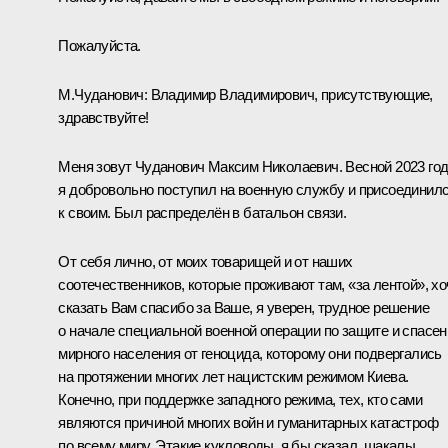
Пожалуйста.
М.Чуданович:
Владимир Владимирович, присутствующие,
здравствуйте!
Меня зовут Чуданович Максим Николаевич. Весной 2023 го
я добровольно поступил на военную службу и присоединил
к своим. Был распределён в батальон связи.
От себя лично, от моих товарищей и от наших
соотечественников, которые проживают там, «за лентой», хо
сказать Вам спасибо за Ваше, я уверен, трудное решение
о начале специальной военной операции по защите и спасе
мирного населения от геноцида, которому они подвергались
на протяжении многих лет нацистским режимом Киева.
Конечно, при поддержке западного режима, тех, кто сами
являются причиной многих войн и гуманитарных катастроф
по всему миру. Этакие кукловоды, я бы сказал, шакалы