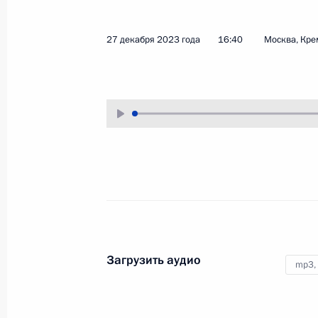
10 января 2024 года
Аудио, 1 ч.
27 декабря 2023 года
16:40
Москва, Кре
В рамках рабочей поездки
в Чукотский автономный округ
Владимир Путин встретился
с жителями Анадыря.
Поздравление с Рождеством
Христовым
Загрузить аудио
mp3,
7 января 2024 года
Аудио, 2 мин.
Владимир Путин поздравил