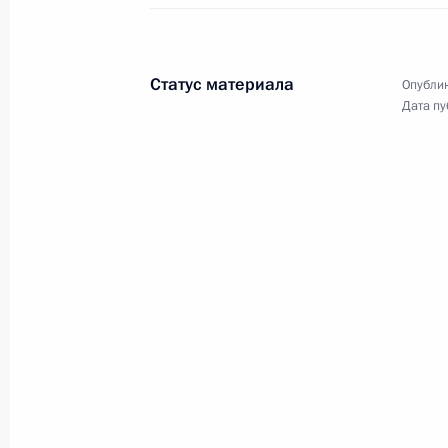
православных христиан, всех
граждан России, празднующих
Рождество Христово.
Статус материала
Опублик
Дата пу
Встреча
с военнослужащими –
участниками СВО
1 января 2024 года
Аудио, 6 мин.
В первый день нового года
Владимир Путин встретился
в Ново-Огарёве
с военнослужащими –