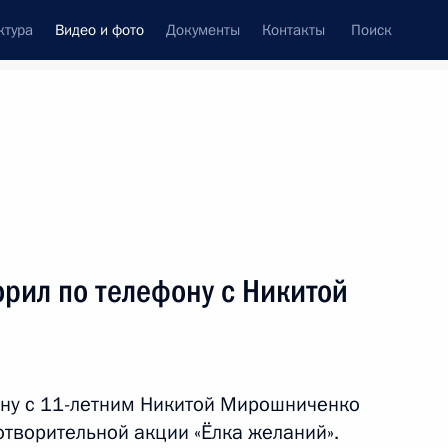
ктура
Видео и фото
Документы
Контакты
Поиск
си
ия, встречи
Встречи со СМИ
январь, 2024
ть следующие материалы
рил по телефону с Никитой
я
Владимир Путин поговорил
по телефону с Кристиной Син
ону с 11-летним Никитой Мирошниченко
отворительной акции «Ёлка желаний».