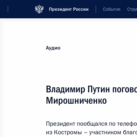
Президент России
События
Стру
Видеозаписи
Фотографии
Аудиозапи
Все материалы
Выступления
Совещан
Аудио
Показа
Владимир Путин погово
Мирошниченко
Встреча с жителями Анадыр
Президент пообщался по телеф
из Костромы – участником благ