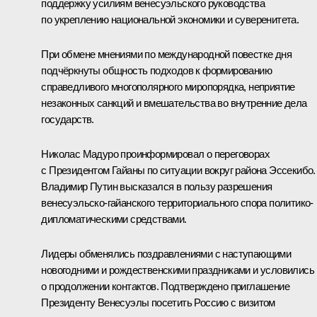
поддержку усилиям венесуэльского руководства
по укреплению национальной экономики и суверенитета.
При обмене мнениями по международной повестке дня
подчёркнуты общность подходов к формированию
справедливого многополярного миропорядка, неприятие
незаконных санкций и вмешательства во внутренние дела
государств.
Николас Мадуро
проинформировал о переговорах
с Президентом Гайаны по ситуации вокруг района Эссекибо.
Владимир Путин высказался в пользу разрешения
венесуэльско-гайанского территориального спора политико-
дипломатическими средствами.
Лидеры обменялись поздравлениями с наступающими
новогодними и рождественскими праздниками и условились
о продолжении контактов. Подтверждено приглашение
Президенту Венесуэлы посетить Россию с визитом