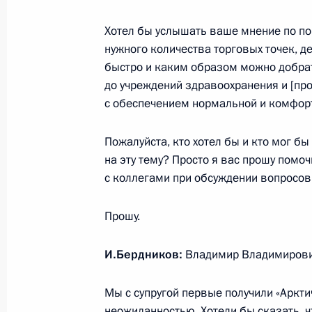
Вручение медалей «Золотая Звезда
19 декабря 2023 года, 17:10
Москва
Хотел бы услышать ваше мнение по по
нужного количества торговых точек, де
быстро и каким образом можно добра
до учреждений здравоохранения и [про]
Расширенное заседание коллегии
с обеспечением нормальной и комфор
19 декабря 2023 года, 14:40
Москва
Пожалуйста, кто хотел бы и кто мог бы 
на эту тему? Просто я вас прошу помоч
с коллегами при обсуждении вопросов
18 декабря 2023 года, понедельни
Встреча с победителями и наставн
Прошу.
чемпионата по профессиональному
И.Бердников:
Владимир Владимирович
18 декабря 2023 года, 18:50
Москва, Кремл
Мы с супругой первые получили «Аркти
неожиданностью. Хотели бы сказать, ч