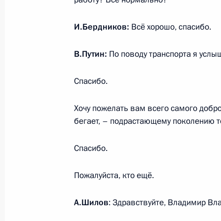
11 декабря 2023 года, понедельни
И.Бердников:
Всё хорошо, спасибо.
Встреча с губернатором Архангель
Цыбульским
В.Путин:
По поводу транспорта я услы
11 декабря 2023 года, 20:00
Архангельск
Спасибо.
Совещание по развитию опорных н
Хочу пожелать вам всего самого добро
Арктической зоны
бегает, – подрастающему поколению т
11 декабря 2023 года, 18:30
Архангельск
Спасибо.
Пожалуйста, кто ещё.
Встреча с получателями «Арктическ
11 декабря 2023 года, 17:10
Архангельск
А.Шилов
: Здравствуйте, Владимир Вл