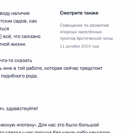
» Героям России
11
8м
Смотрите также
воду наличия
тских садов, как
Совещание по развитию
ться
опорных населённых
 всё, что связано
пунктов Арктической зоны
 Минобороны
:
11
тной жизни.
11 декабря 2023 года
что-то сказать
ь мне в той работе, которая сейчас предстоит
 подобного рода.
к
иками Всероссийского
:
12
 мастерству «Профессионалы»
, здравствуйте!
ь
ческую ипотеку». Для нас это было большой
то сделка у нас прошла без каких-либо накладок,