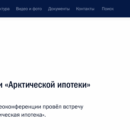
ктура
Видео и фото
Документы
Контакты
Поиск
венный Совет
Совет Безопасности
Комиссии и советы
леграммы
Сведения о Президенте
декабрь, 2023
ть следующие материалы
и «Арктической ипотеки»
фону с Ксенией Мазневой
3
5м
деоконференции провёл встречу
ческая ипотека».