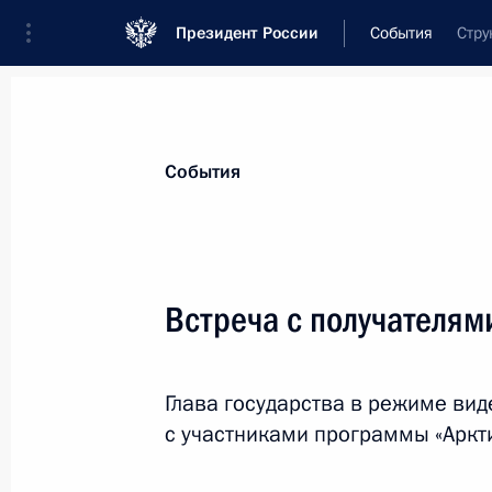
Президент России
События
Стру
Президент
Администрация
Государст
Новости
Стенограммы
Поездки
Те
События
Показа
Встреча с получателям
Владимир Путин поговорил по теле
Глава государства в режиме ви
21 декабря 2023 года, 15:50
с участниками программы «Аркти