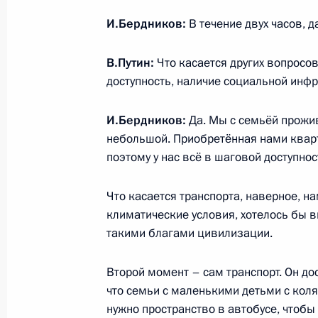
Съезд партии «Единая Россия»
И.Бердников:
В течение двух часов, д
17 декабря 2023 года, 16:25
Москва
В.Путин:
Что касается других вопросов
доступность, наличие социальной инфр
15 декабря 2023 года, пятница
И.Бердников:
Да. Мы с семьёй прожи
Встреча с руководителями фракций
небольшой. Приобретённая нами кварти
15 декабря 2023 года, 22:10
Москва, Кремл
поэтому у нас всё в шаговой доступнос
Что касается транспорта, наверное, н
IV Железнодорожный съезд
климатические условия, хотелось бы в
такими благами цивилизации.
15 декабря 2023 года, 16:05
Москва
Второй момент – сам транспорт. Он дос
что семьи с маленькими детьми с кол
14 декабря 2023 года, четверг
нужно пространство в автобусе, чтобы 