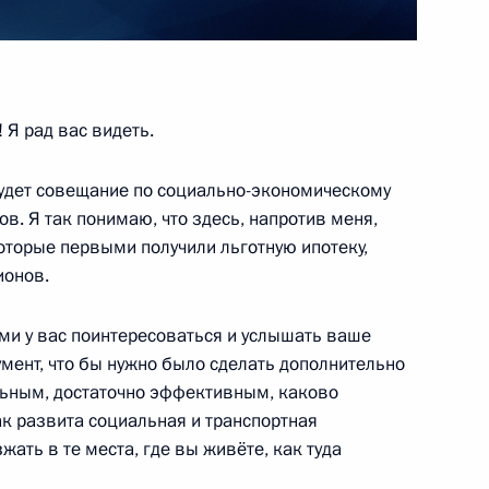
7
13м
 Я рад вас видеть.
ботника органов
1
4м
 будет совещание по социально-экономическому
в. Я так понимаю, что здесь, напротив меня,
которые первыми получили льготную ипотеку,
ионов.
ми у вас поинтересоваться и услышать ваше
центре управления обороной
5
румент, что бы нужно было сделать дополнительно
льным, достаточно эффективным, каково
ак развита социальная и транспортная
жать в те места, где вы живёте, как туда