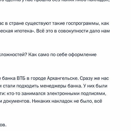
в Центризбирком
9
нас в стране существуют такие госпрограммы, как
еская ипотека». Всё это в совокупности дало нам
едания Совета глав
1
6м
сложностей? Как само по себе оформление
банка ВТБ в городе Архангельске. Сразу же нас
е
м стали подходить менеджеры банка. У них были
и: кто-то занимался электронными подписями,
сии»
22
документов. Никаких накладок не было, всё
ов.