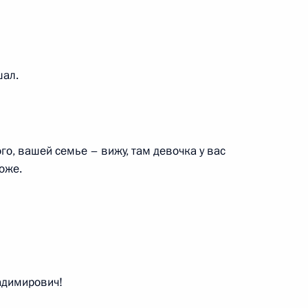
к
ской области Александром
3
шал.
аселённых пунктов
го, вашей семье – вижу, там девочка у вас
:
4
оже.
ой ипотеки»
8
18м
адимирович!