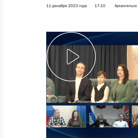
Заседание Совета по стратегическ
11 декабря 2023 года
17:10
Архангельск
и национальным проектам
21 декабря 2023 года, 15:10
Москва, Кремл
Открытие автомобильной дороги М
21 декабря 2023 года, 14:30
Москва, Кремл
20 декабря 2023 года, среда
Совещание по развитию Восточног
20 декабря 2023 года, 22:40
Москва, Кремл