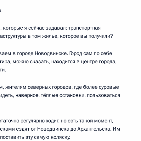
9
15м
а.
, которые я сейчас задавал: транспортная
аструктуры в том жилье, которое вы получили?
ваем в городе Новодвинске. Город сам по себе
 Государственной Думы
:
8
ра, можно сказать, находится в центре города,
ь
ти.
ам, жителям северных городов, где более суровые
идеть, наверное, тёплые остановки, пользоваться
:
26
таточно регулярно ходит, но есть такой момент,
ясками ездят от Новодвинска до Архангельска. Им
поставить эту самую коляску.