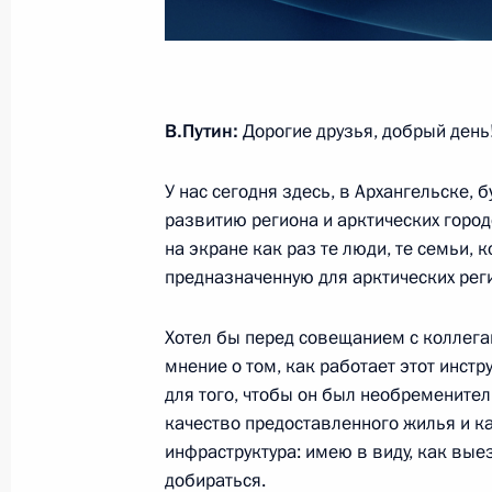
Заседание Совета законодателей
20 декабря 2023 года, 15:05
Москва
В.Путин:
Дорогие друзья, добрый день!
Видеообращение по случаю Дня ра
безопасности
У нас сегодня здесь, в Архангельске,
20 декабря 2023 года, 00:00
развитию региона и арктических городо
на экране как раз те люди, те семьи, 
предназначенную для арктических рег
19 декабря 2023 года, вторник
Хотел бы перед совещанием с коллега
Осмотр выставки в Национальном 
мнение о том, как работает этот инст
для того, чтобы он был необремените
19 декабря 2023 года, 18:00
Москва
качество предоставленного жилья и к
инфраструктура: имею в виду, как выез
добираться.