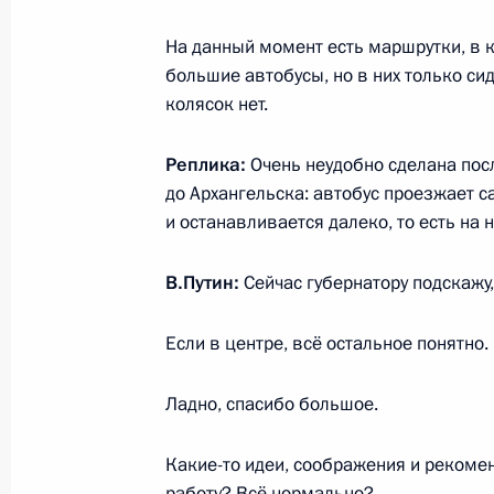
Итоги года с Владимиром Путиным
На данный момент есть маршрутки, в к
14 декабря 2023 года, 16:10
Москва
большие автобусы, но в них только си
колясок нет.
12 декабря 2023 года, вторник
Реплика:
Очень неудобно сделана пос
до Архангельска: автобус проезжает с
Встреча с Председателем Конститу
и останавливается далеко, то есть на
Зорькиным
12 декабря 2023 года, 16:45
Московская об
В.Путин:
Сейчас губернатору подскажу,
Если в центре, всё остальное понятно.
Встреча с судьями Конституционног
Ладно, спасибо большое.
12 декабря 2023 года, 16:10
Московская об
Какие-то идеи, соображения и рекомен
работу? Всё нормально?