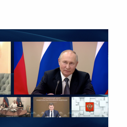
ому развитию
:
5
ь
-12 «Восток»
9
30м
ь
о полигона железных дорог
3
4м
ь