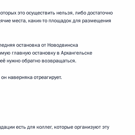
:
55
оторых это осуществить нельзя, либо достаточно
дячие места, каких-то площадок для размещения
ледняя остановка от Новодвинска
амую главную остановку в Архангельске
ционного Суда Валерием
3
 неё нужно обратно возвращаться.
ласть, Ново-Огарёво
 он наверняка отреагирует.
о Суда
16
23м
ласть, Ново-Огарёво
дации есть для коллег, которые организуют эту