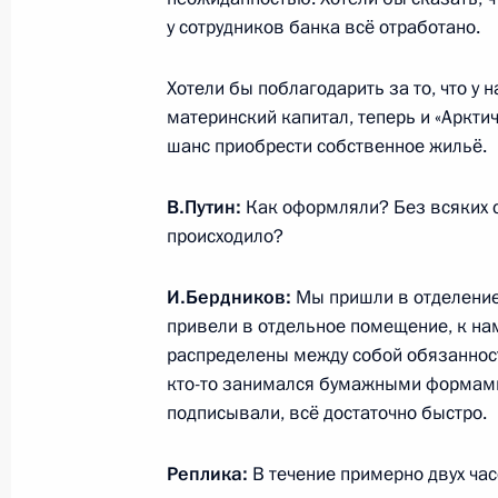
Владимир Путин подал документы 
у сотрудников банка всё отработано.
18 декабря 2023 года, 16:45
Москва
Хотели бы поблагодарить за то, что у 
материнский капитал, теперь и «Арктич
шанс приобрести собственное жильё.
Видеообращение к участникам зас
правительств СНГ
В.Путин:
Как оформляли? Без всяких 
18 декабря 2023 года, 11:20
происходило?
И.Бердников:
Мы пришли в отделение 
17 декабря 2023 года, воскресень
привели в отдельное помещение, к на
распределены между собой обязанност
Посещение выставки «Регионы Рос
кто-то занимался бумажными формами 
17 декабря 2023 года, 16:50
Москва
подписывали, всё достаточно быстро.
Реплика:
В течение примерно двух час