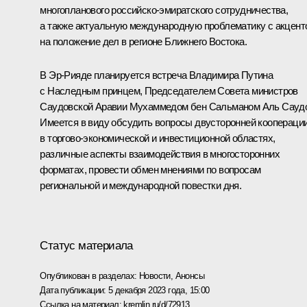
многопланового российско-эмиратского сотрудничества,
а также актуальную международную проблематику с акцент
на положение дел в регионе Ближнего Востока.
В Эр-Рияде планируется встреча Владимира Путина
с Наследным принцем, Председателем Совета министров
Саудовской Аравии
Мухаммедом бен Сальманом Аль Сауд
Имеется в виду обсудить вопросы двусторонней коопераци
в торгово-экономической и инвестиционной областях,
различные аспекты взаимодействия в многосторонних
форматах, провести обмен мнениями по вопросам
региональной и международной повестки дня.
Статус материала
Опубликован в разделах:
Новости
,
Анонсы
Дата публикации:
5 декабря 2023 года, 15:00
Ссылка на материал:
kremlin.ru/d/72913