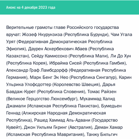
Анонс на 4 декабря 2023 года
Верительные грамоты главе Российского государства
вручат: Жозеф Нкурунзиза (Республика Бурунди), Чам Угала
Урят (Федеративная Демократическая Республика
Эфиопия), Даурен Аскербекович Абаев (Республика
Казахстан), Сейду Камиссоко (Республика Мали), Ли До Хун
(Республика Корея), Ибрайма Сисей (Республика Гамбия),
Александр Граф Ламбсдорфф (Федеративная Республика
Германия), Марк Бенг Эк Нео (Республика Сингапур), Карин
Ульрика Улофсдоттер (Королевство Швеция), Дарья
Бавдаж-Курет (Республика Словения), Томас Райзен
(Великое Герцогство Люксембург), Мухаммад Халид
Джамали (Исламская Республика Пакистан), Бумедьен
Геннад (Алжирская Народная Демократическая
Республика), Рашед Хаммад Аль-Адвани (Государство
Кувейт), Джон Уильям Гиринг (Австралия), Деман Хамар
(Исламская Республика Мавритания), Танжу Бильгич