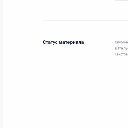
Статус материала
Опублик
Дата пу
Текстов
Разделы сайта
Информацион
Президента
ресурсы
России
Президента Ро
События
Президент России
Текущий ресурс
Структура
Конституция Росс
Видео и фото
Государственная
Документы