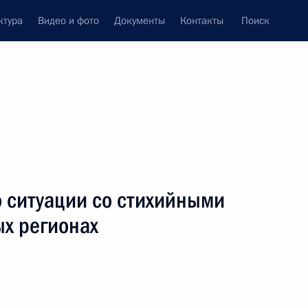
ктура
Видео и фото
Документы
Контакты
Поиск
о ситуации со стихийными
ых регионах