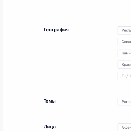
География
Респ
Сева
Камч
Крас
Ещё 
Темы
Реги
Лица
Аксё