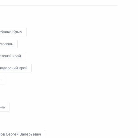
ублика Крым
стополь
атский край
нодарский край
1
оны
нов Сергей Валерьевич