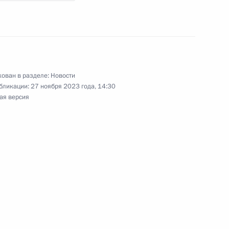
ован в разделе:
Новости
бликации:
27 ноября 2023 года, 14:30
ая версия
ные
Официальные
Правовая и
сетевые ресурсы
техническая
ссии
Президента России
информация
MAX
О портале
ВКонтакте
Об использовании
ии
информации сайта
Rutube
О персональных
Telegram-канал