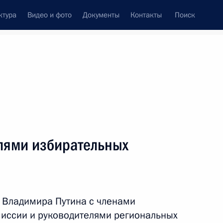
ктура
Видео и фото
Документы
Контакты
Поиск
венный Совет
Совет Безопасности
Комиссии и советы
леграммы
Сведения о Президенте
ноябрь, 2023
ть следующие материалы
елями избирательных
 Владимира Путина с членами
иссии и руководителями региональных