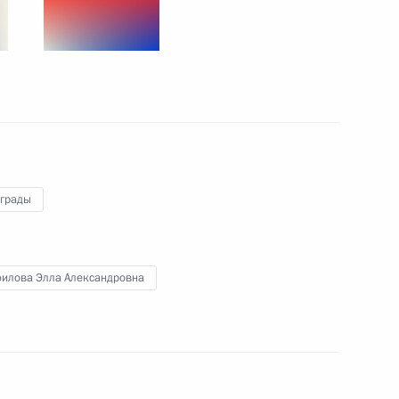
та 100-дневного отсчёта
1
3м
и
4
5м
аграды
оссийско-таджикистанских
5
26м
илова Элла Александровна
Отечеством» III степени
2