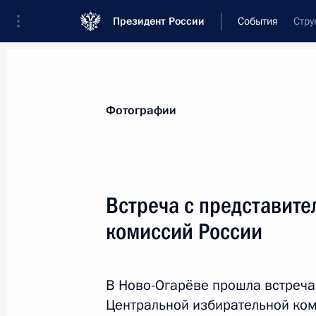
Президент России
События
Стру
Президент
Администрация
Государст
Новости
Стенограммы
Поездки
Те
Фотографии
Показа
Встреча с представит
комиссий России
Указ о проведении Года семьи
22 ноября 2023 года, 15:00
В Ново-Огарёве прошла встреча
Центральной избирательной ком