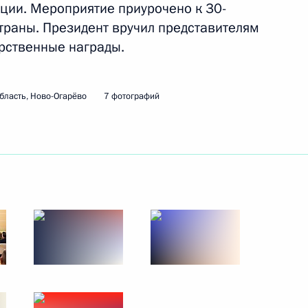
 Минск для участия
ции. Мероприятие приурочено к 30-
тивной безопасности ОДКБ
траны. Президент вручил представителям
рственные награды.
бласть, Ново-Огарёво
7 фотографий
ва
:
3
оворы
25