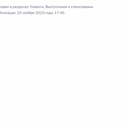
 Рахмону
ован в разделах:
Новости
,
Выступления и стенограммы
бликации:
15 ноября 2023 года, 17:45
ате видеоконференции
аммите «Группы двадцати»
иилом Егоровым
5
асть, Ново-Огарёво