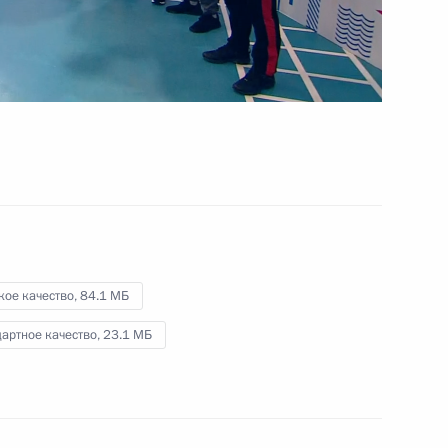
держава»
19 октября 2023 года
Видео, 10 мин.
кое качество,
84.1 МБ
артное качество,
23.1 МБ
Совещание по оперативным