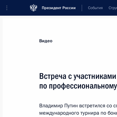
Президент России
События
Стру
Видеозаписи
Фотографии
Аудиозапи
Все материалы
Выступления
Совещан
Видео
Показа
Встреча с участниками
по профессиональному
Встреча с участниками
турнира
Владимир Путин встретился со 
по профессиональному бокс
международного турнира по бокс