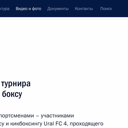
ктура
Видео и фото
Документы
Контакты
Поиск
си
ия, встречи
Встречи со СМИ
октябрь, 2023
ть следующие материалы
 турнира
 боксу
Заседание Совета
по развитию физической
спортсменами – участниками
у
культуры и спорта
у и кикбоксингу Ural FC 4, проходящего