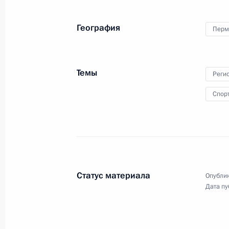
«Один пояс, один путь»
География
Перм
18 октября 2023 года
Видео, 11 мин.
Темы
Реги
Спор
Статус материала
Опублик
Дата пу