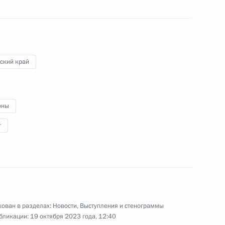
не» и открытие спортивных
4
30м
ский край
портивная держава»
3
10м
оны
т
та в Китай
5
20м
ован в разделах:
Новости
,
Выступления и стенограммы
бликации:
19 октября 2023 года, 12:40