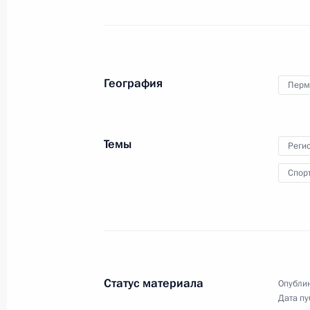
Осмотр презентаций «Спорт – стра
объектов в регионах России
19 октября 2023 года, 13:35
Пермь
География
Перм
Международный форум «Россия – с
19 октября 2023 года, 12:40
Пермь
Темы
Реги
Спор
18 октября 2023 года, среда
Пресс-конференция по итогам визи
18 октября 2023 года, 13:05
Пекин
Статус материала
Опублик
Дата пу