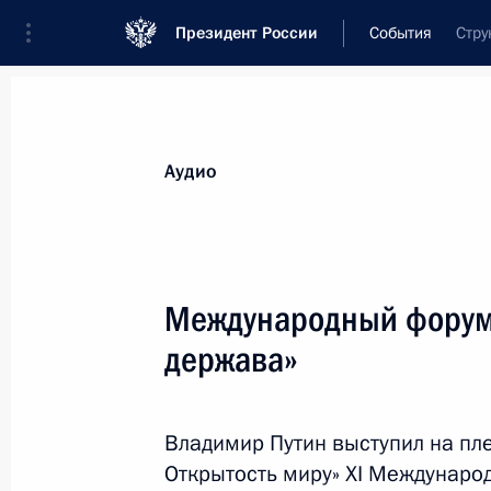
Президент России
События
Стру
Президент
Администрация
Государст
Новости
Стенограммы
Поездки
Те
Аудио
Показа
Международный форум 
держава»
19 октября 2023 года, четверг
Встреча с генеральным конструкто
Александром Иноземцевым
Владимир Путин выступил на пл
Открытость миру» XI Междунаро
19 октября 2023 года, 17:55
Пермь