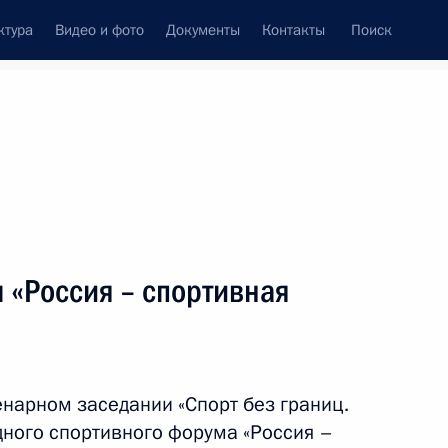
ктура
Видео и фото
Документы
Контакты
Поиск
венный Совет
Совет Безопасности
Комиссии и советы
леграммы
Сведения о Президенте
октябрь, 2023
ть следующие материалы
«Россия – спортивная
ром АО «ОДК-Авиадвигатель»
3
енарном заседании «Спорт без границ.
дного спортивного форума «Россия –