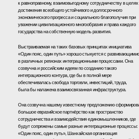
к равноправному, взаимовыгодному сотрудничеству в целях
достижения всеобщего устойчивого и долгосрочного
экономического прогресса и социального благополучия при
уважении цивилизационного многообразия и права каждого
государства на собственную модель развития.
Выстраиваемая на таких базовых принципах инициатива
«Один пояс, один путь» хорошо стыкуется с развивающими
в различных регионах интеграционными процессами. Она
созвучна и российским идеям по созданию такого
интеграционного контура, где бы в полной мере
обеспечивалась свобода торговли, инвестиций, труда,
была бы налажена взаимосвязанная инфраструктура.
Она созвучна нашему известному предложению сформиров
большое евразийское партнёрство как пространство
сотрудничества и взаимодействия единомышленников, где
будут сопряжены самые разные интеграционные процессы:
«Один пояс, один путь», Шанхайская организация