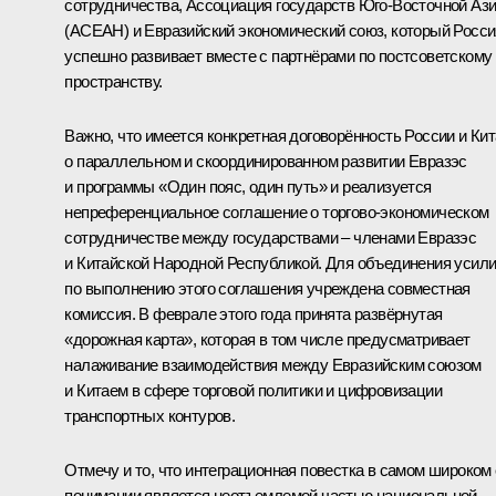
сотрудничества, Ассоциация государств Юго-Восточной Аз
(АСЕАН) и Евразийский экономический союз, который Росси
успешно развивает вместе с партнёрами по постсоветскому
пространству.
Важно, что имеется конкретная договорённость России и Ки
о параллельном и скоординированном развитии Евразэс
и программы «Один пояс, один путь» и реализуется
непреференциальное соглашение о торгово-экономическом
сотрудничестве между государствами – членами Евразэс
и Китайской Народной Республикой. Для объединения усил
по выполнению этого соглашения учреждена совместная
комиссия. В феврале этого года принята развёрнутая
«дорожная карта», которая в том числе предусматривает
налаживание взаимодействия между Евразийским союзом
и Китаем в сфере торговой политики и цифровизации
транспортных контуров.
Отмечу и то, что интеграционная повестка в самом широком
понимании является неотъемлемой частью национальной