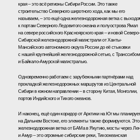
края – это всё регионы Сибири России. Это также
строительство Северного широтного хода, как мы его
называем, – это ещё одна железнодорожная ветка с выходо
к портам Северного Ледовитого океана и полуострова Ямал
на севере российского Красноярского края – и новой Северо-
Сибирской железнодорожной магистрали от Ханты-
Мансийского автономного округа России до её стыковки
с нашей крупнейшей железнодорожной сетью, с Транссибом
и Байкало-Амурской магистралью.
Одновременно работаем с зарубежными партнёрами над
прокладкой железнодорожных маршрутов из Центральной
Сибири в южном направлении – в сторону Китая, Монголии,
портов Индийского и Тихого океанов.
И наконец, ещё один коридор от Арктики на Юг мы планируе
на Дальнем Востоке, его элементы также формируются. Это
железнодорожная ветка от БАМа в Якутию, мосты через Ле
и Амур – это огромные сибирские реки, Тихоокеанская