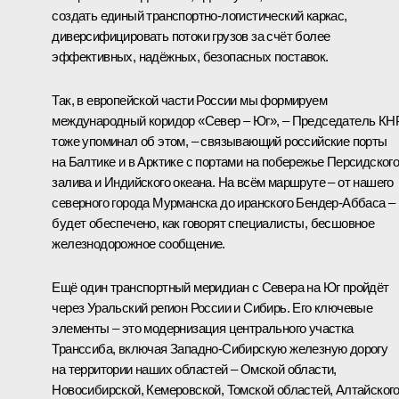
создать единый транспортно-логистический каркас,
диверсифицировать потоки грузов за счёт более
эффективных, надёжных, безопасных поставок.
Так, в европейской части России мы формируем
международный коридор «Север – Юг», – Председатель КН
тоже упоминал об этом, – связывающий российские порты
на Балтике и в Арктике с портами на побережье Персидског
залива и Индийского океана. На всём маршруте – от нашего
северного города Мурманска до иранского Бендер-Аббаса –
будет обеспечено, как говорят специалисты, бесшовное
железнодорожное сообщение.
Ещё один транспортный меридиан с Севера на Юг пройдёт
через Уральский регион России и Сибирь. Его ключевые
элементы – это модернизация центрального участка
Транссиба, включая Западно-Сибирскую железную дорогу
на территории наших областей – Омской области,
Новосибирской, Кемеровской, Томской областей, Алтайског