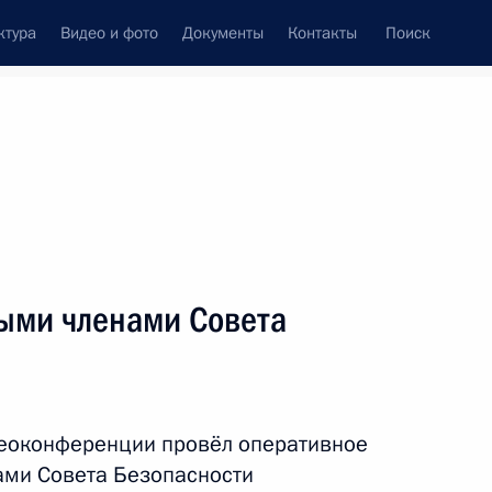
ктура
Видео и фото
Документы
Контакты
Поиск
ыми членами Совета
деоконференции провёл оперативное
ами Совета Безопасности