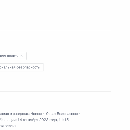
няя политика
ональная безопасность
ные
Официальные
Правовая и
сетевые ресурсы
техническая
ссии
Президента России
информация
MAX
О портале
ован в разделах:
Новости
,
Совет Безопасности
ВКонтакте
Об использовании
ии
информации сайта
бликации:
14 сентября 2023 года, 11:15
Rutube
ая версия
О персональных
Telegram-канал