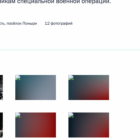
никам специальной военной операции.
сть, посёлок Поныри
12 фотографий
министром Индии Нарендрой
й области Виталием Хоценко
5
 Совета Безопасности
1