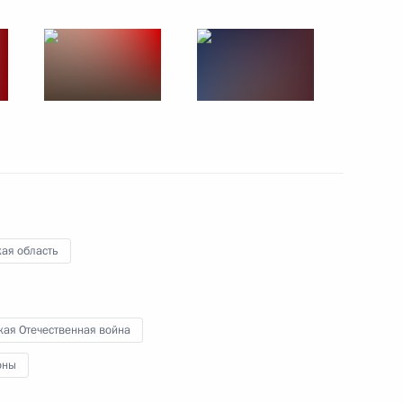
нской области Владимиром
4
ая область
м Пушилиным
4
кая Отечественная война
оны
10
11м