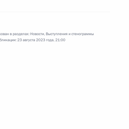
ция стран БРИКС
ован в разделах:
Новости
,
Выступления и стенограммы
бликации:
23 августа 2023 года, 21:00
/аутрич»
5
12м
ниями для СМИ
8
3м