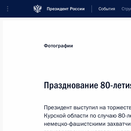
Президент России
События
Стру
Президент
Администрация
Государст
Новости
Стенограммы
Поездки
Те
Фотографии
Показа
Празднование 80-летия
29 августа 2023 года, вторник
Президент выступил на торжест
Встреча с директором Федеральной
Курской области по случаю 80-л
Дмитрием Аристовым
немецко-фашистскими захватчик
29 августа 2023 года, 13:35
Москва, Кремль