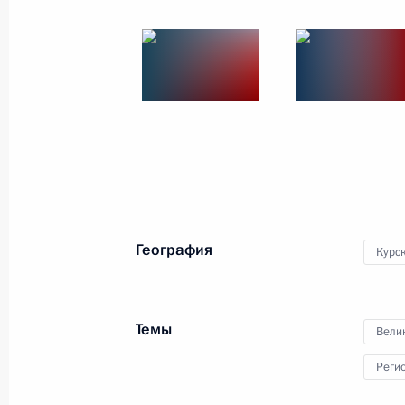
25 августа 2023 года, 13:20
Москва, Кремль
24 августа 2023 года, четверг
Встреча с врио губернатора Херсо
Сальдо
24 августа 2023 года, 20:20
Москва, Кремль
География
Курск
Встреча с врио главы ДНР Денисо
24 августа 2023 года, 18:55
Москва, Кремль
Темы
Вели
Реги
Встреча с экипажем танка «Алёша»