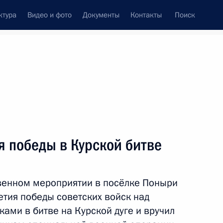
ктура
Видео и фото
Документы
Контакты
Поиск
венный Совет
Совет Безопасности
Комиссии и советы
леграммы
Сведения о Президенте
август, 2023
ть следующие материалы
 победы в Курской битве
венном мероприятии в посёлке Поныри
 службы судебных приставов
1
етия победы советских войск над
ами в битве на Курской дуге и вручил