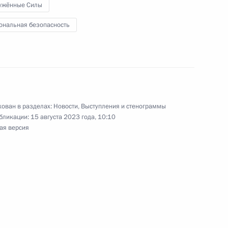
ужённые Силы
ональная безопасность
омышленности
:
9
ован в разделах:
Новости
,
Выступления и стенограммы
бликации:
15 августа 2023 года, 10:10
ая версия
ва
5
44м