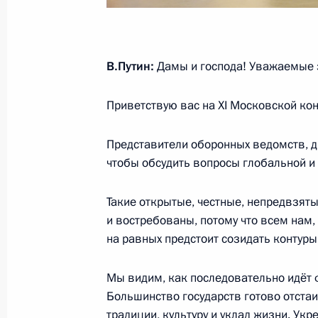
15 августа 2023 года, 12:20
В.Путин:
Дамы и господа! Уважаемые 
Видеообращение к участникам и го
конференции по международной бе
Приветствую вас на XI Московской ко
15 августа 2023 года, 10:10
Представители оборонных ведомств, д
чтобы обсудить вопросы глобальной и
Президент выразил соболезнования
в Махачкале
Такие открытые, честные, непредвзят
и востребованы, потому что всем нам
15 августа 2023 года, 09:50
на равных предстоит созидать контуры
Мы видим, как последовательно идёт
14 августа 2023 года, понедельник
Большинство государств готово отста
традиции, культуру и уклад жизни. Ук