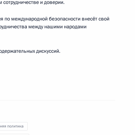
м сотрудничестве и доверии.
ия по международной безопасности внесёт свой
трудничества между нашими народами
елезнодорожника
1
3м
одержательных дискуссий.
 Совета Безопасности
1
стречи между Президентом
няя политика
и Африканской мирной