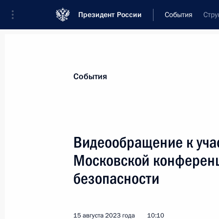
Президент России
События
Стру
Президент
Администрация
Государст
Новости
Стенограммы
Поездки
Те
События
Показа
Видеообращение к учас
Московской конферен
Открытие движения по третьему М
диаметру
безопасности
17 августа 2023 года, 14:50
Москва
15 августа 2023 года
10:10