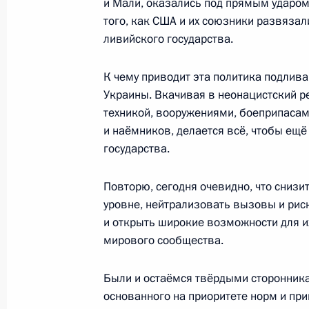
и Мали, оказались под прямым ударом
того, как США и их союзники развязал
8 августа 2023 года, вторник
ливийского государства.
Телефонный разговор с Президен
К чему приводит эта политика подлива
8 августа 2023 года, 18:35
Украины. Вкачивая в неонацистский 
техникой, вооружениями, боеприпасам
и наёмников, делается всё, чтобы ещё
государства.
Совещание по вопросам развития 
8 августа 2023 года, 17:25
Москва, Кремль
Повторю, сегодня очевидно, что сниз
уровне, нейтрализовать вызовы и рис
и открыть широкие возможности для и
7 августа 2023 года, понедельник
мирового сообщества.
Встреча с главой госкорпорации «
Были и остаёмся твёрдыми сторонник
7 августа 2023 года, 14:10
Москва, Кремль
основанного на приоритете норм и пр