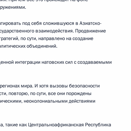
оружениями.
тиным
3
тировать под себя сложившуюся в Азиатско-
осударственного взаимодействия. Продвижение
ратегий, по сути, направлено на создание
олитических объединений.
оценной интеграции натовских сил с создаваемыми
ом Узбекистана Шавкатом
 регионах мира. И хотя вызовы безопасности
ти, повторю, по сути, все они порождены
тическими, неоколониальными действиями
области Игорем Руденей
3
на, такие как Центральноафриканская Республика