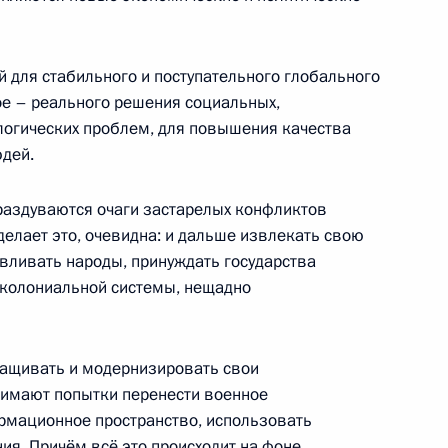
Росатом» Алексеем Лихачёвым
3
й для стабильного и поступательного глобального
ое – реального решения социальных,
ологических проблем, для повышения качества
ия Международного военно-
1
4м
дей.
»
 раздуваются очаги застарелых конфликтов
 делает это, очевидна: и дальше извлекать свою
авливать народы, принуждать государства
околониальной системы, нещадно
 Совета Безопасности
2
ащивать и модернизировать свои
нимают попытки перенести военное
рмационное пространство, использовать
ия. Причём всё это происходит на фоне