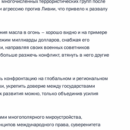
 многочисленных террористических групп после
и агрессию против Ливии, что привело к развалу
том ЮАР Сирилом Рамафозой
ния масла в огонь – хорошо видно и на примере
режим миллиарды долларов, снабжая его
и, направляя своих военных советников
 больше разжечь конфликт, втянуть в него другие
строительной отрасли
:
10
ить конфронтацию на глобальном и региональном
ки, укрепить доверие между государствами
х развития можно, только объединив усилия
Ростех» Сергеем Чемезовым
3
ами многополярного мироустройства,
инципов международного права, суверенитета