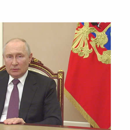
ва
3
60м
шетия Махмуд-Али
5
ом переходного периода