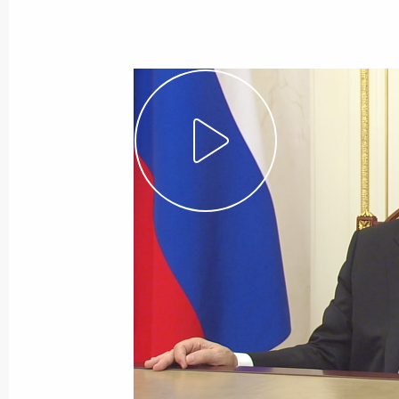
16 августа 2023 года, среда
Совещание с членами Правительст
16 августа 2023 года, 17:45
Москва, Кремль
15 августа 2023 года, вторник
Встреча с главой Республики Ингу
Калиматовым
15 августа 2023 года, 14:45
Москва, Кремль
Телефонный разговор с Президент
Республики Мали Ассими Гойтой