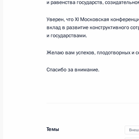
и равенства государств, созидательно
Уверен, что XI Московская конференц
6 августа 2023 года, воскресенье
вклад в развитие конструктивного со
Видеообращение по случаю Дня ж
и государствами.
6 августа 2023 года, 00:00
Желаю вам успехов, плодотворных и с
Спасибо за внимание.
4 августа 2023 года, пятница
Совещание с постоянными членами
4 августа 2023 года, 13:45
Москва, Кремль
Совместное заявление по итогам в
Темы
Внеш
Российской Федерации и лидерам