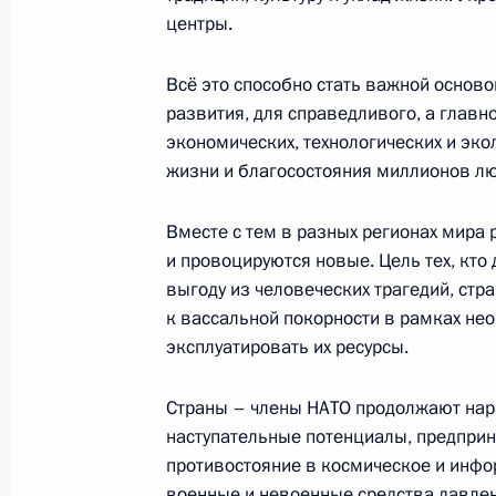
Встреча с главой госкорпорации «
центры.
14 августа 2023 года, 13:55
Москва, Кремль
Всё это способно стать важной осново
развития, для справедливого, а главн
экономических, технологических и эк
Видеообращение по случаю открыт
жизни и благосостояния миллионов лю
технического форума «Армия-2023
14 августа 2023 года, 13:05
Вместе с тем в разных регионах мира
и провоцируются новые. Цель тех, кто
выгоду из человеческих трагедий, стр
11 августа 2023 года, пятница
к вассальной покорности в рамках не
эксплуатировать их ресурсы.
Совещание с постоянными членами
11 августа 2023 года, 14:20
Москва, Кремль
Страны – члены НАТО продолжают нар
наступательные потенциалы, предпри
противостояние в космическое и инфо
военные и невоенные средства давлен