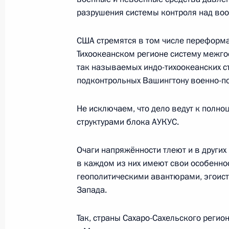
10 августа 2023 года, четверг
разрушения системы контроля над во
Встреча с главой ВТБ Андреем Кос
США стремятся в том числе переформа
10 августа 2023 года, 14:10
Москва, Кремль
Тихоокеанском регионе систему межг
так называемых индо-тихоокеанских ст
подконтрольных Вашингтону военно-п
9 августа 2023 года, среда
Не исключаем, что дело ведут к полн
Телефонный разговор с Президент
структурами блока АУКУС.
Мирзиёевым
9 августа 2023 года, 19:45
Очаги напряжённости тлеют и в других
в каждом из них имеют свои особеннос
геополитическими авантюрами, эгоис
Встреча с губернатором Тверской 
Запада.
9 августа 2023 года, 13:50
Москва, Кремль
Так, страны Сахаро-Сахельского регио