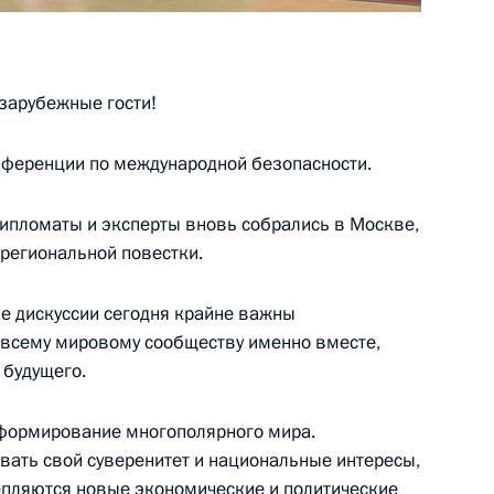
зарубежные гости!
стям XI Московской
1
4м
зопасности
нференции по международной безопасности.
ипломаты и эксперты вновь собрались в Москве,
 региональной повестки.
 в связи с трагедией
ые дискуссии сегодня крайне важны
, всему мировому сообществу именно вместе,
 будущего.
 формирование многополярного мира.
ивать свой суверенитет и национальные интересы,
репляются новые экономические и политические