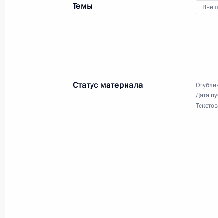
Темы
Внеш
В ТЭКе сосредоточена значительна
повышения энергоэффективности 
23 марта 2010 года, 17:00
Ханты-Мансийск
Статус материала
Опублик
Дата пу
Текстов
Рабочая встреча с губернатором Х
автономного округа Натальей Ком
23 марта 2010 года, 15:30
Ханты-Мансийск
Дмитрий Медведев посетил нефтян
Мансийском автономном округе