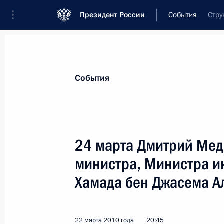
Президент России
События
Стру
Президент
Администрация
Государст
Новости
Стенограммы
Поездки
Те
События
Показа
24 марта Дмитрий Мед
министра, Министра и
Встреча с Премьер-министром Кат
Аль-Тани
Хамада бен Джасема А
24 марта 2010 года, 16:00
Московская обла
22 марта 2010 года
20:45