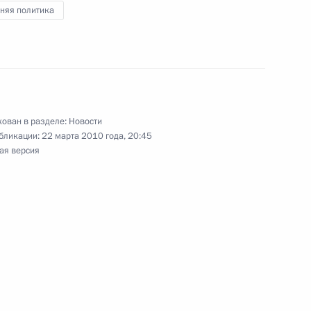
няя политика
я часть потенциала
2
экономики
ован в разделе:
Новости
бликации:
22 марта 2010 года, 20:45
ая версия
анты-Мансийского
1
аровой
ые месторождения в Ханты-
4