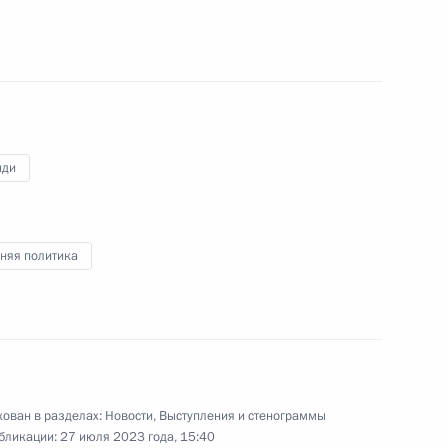
:
42
нди
няя политика
тников второго саммита
14
4м
ован в разделах:
Новости
,
Выступления и стенограммы
ери Кагутой Мусевени
бликации:
27 июля 2023 года, 15:40
6