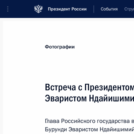
Президент России
События
Стру
Президент
Администрация
Государст
Новости
Стенограммы
Поездки
Те
Фотографии
Показа
Встреча с Президенто
Эваристом Ндайишим
Встреча с Президентом Камеруна 
28 июля 2023 года, 21:50
Санкт-Петербург
Глава Российского государства 
Бурунди Эваристом Ндайишимий