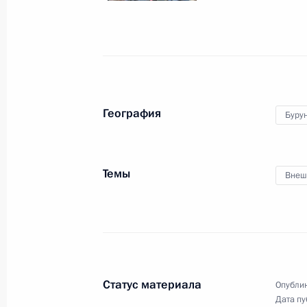
28 июля 2023 года, 19:25
Санкт-Петербург
Саммит Россия – Африка
28 июля 2023 года, 13:50
Санкт-Петербург
География
Буру
27 июля 2023 года, четверг
Темы
Внеш
Торжественный приём в честь учас
Россия – Африка
27 июля 2023 года, 21:10
Санкт-Петербург
Статус материала
Опублик
Встреча с Президентом Уганды Йов
Дата пу