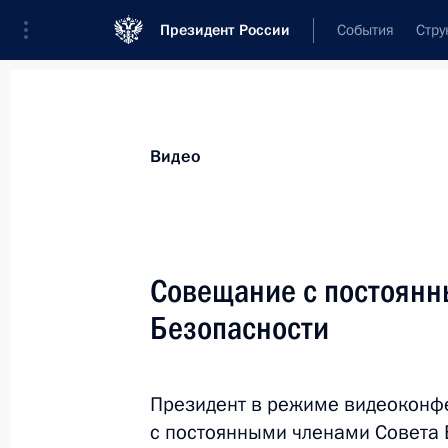
Президент России
События
Стру
Видеозаписи
Фотографии
Аудиозапи
Все материалы
Выступления
Совещан
Видео
Показа
Совещание с постоянн
Безопасности
Встреча с главами
делегаций африканских
Президент в режиме видеоконф
государств по украинской
с постоянными членами Совета 