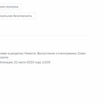
ЗАТО и городов
няя политика
в Арктической зоне
ональная безопасность
20 июля 2023 года
Видео, 28 мин.
ован в разделах:
Новости
,
Выступления и стенограммы
,
Совет
сности
бликации:
21 июля 2023 года, 13:05