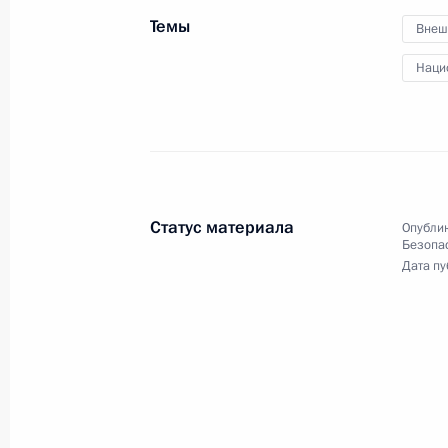
членами Совета
Темы
Внеш
Безопасности
Наци
21 июля 2023 года
Видео, 13 мин.
Статус материала
Опублик
Безопа
Дата пу