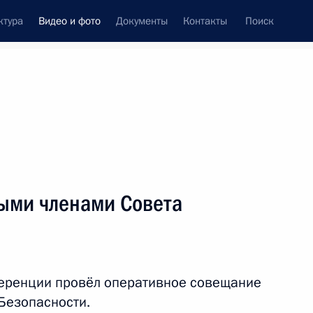
ктура
Видео и фото
Документы
Контакты
Поиск
си
ия, встречи
Встречи со СМИ
июль, 2023
ть следующие материалы
ыми членами Совета
Заключительное слово Владимира
Путина на втором пленарном
еренции провёл оперативное совещание
заседании саммита Россия –
Африка
Безопасности.