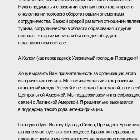
Нужно подумать и о развитии крупных проектов, и просто
о наполнении торгового оборота новыми элементами
сотрудничества. Важной сферой развития отношений являе
туризм, сотрудничество в области образования и другие
вопросы, которые мы могли бы сегодня обсудить
в расширенном составе.
А.Колом
(
как переведено
):
Уважаемый господин Президент!
Хочу выразить Вам признательность за организацию этого
исторического визита. Мы начинаем новый этап развития
отношений между Россией и не только Гватемалой, но и все
Центральной Америкой. Мы поддерживаем интенсификаци
связей с Латинской Америкой. Я решительно высказался
в поддержку такого рода интенсификации.
Господин Луис Инасиу Лула да Силва, Президент Бразилии,
активно участвует в этом процессе. Бразилия неразрывно
связана с нами, и мы весьма и весьма позитивно реагируем