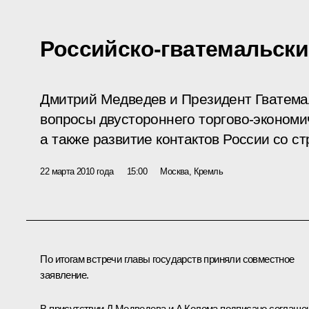
Российско-гватемальск
Дмитрий Медведев и Президент Гватема
вопросы двустороннего торгово-экономи
а также развитие контактов России со с
22 марта 2010 года
15:00
Москва, Кремль
По итогам встречи главы государств приняли
совместное
заявление
.
В присутствии Д.Медведева и А.Колома подписано соглаше