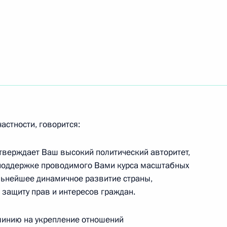
й СМИ
5
12м
щих технологий
:
12
астности, говорится:
тверждает Ваш высокий политический авторитет,
 поддержке проводимого Вами курса масштабных
области квантовых технологий
10
льнейшее динамичное развитие страны,
 защиту прав и интересов граждан.
инию на укрепление отношений