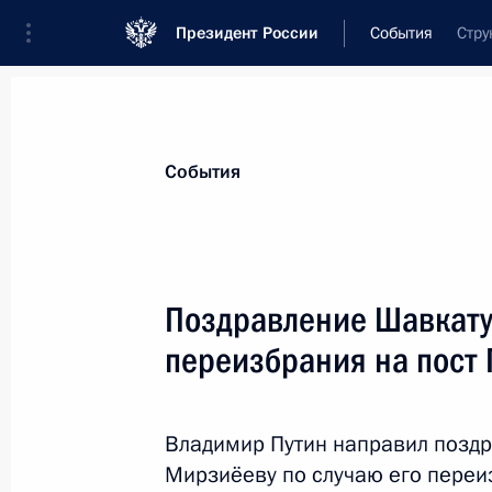
Президент России
События
Стру
Президент
Администрация
Государст
Новости
Стенограммы
Поездки
Те
События
Показа
Поздравление Шавкату
переизбрания на пост 
14 июля 2023 года, пятница
Совещание с постоянными членами
Владимир Путин направил позд
14 июля 2023 года, 14:30
Москва, Кремль
Мирзиёеву по случаю его переи