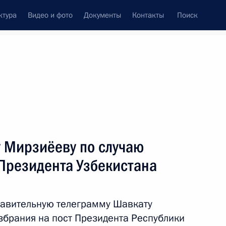
ктура
Видео и фото
Документы
Контакты
Поиск
венный Совет
Совет Безопасности
Комиссии и советы
леграммы
Сведения о Президенте
июль, 2023
ть следующие материалы
 Мирзиёеву по случаю
Президента Узбекистана
 Совета Безопасности
2
равительную телеграмму Шавкату
збрания на пост Президента Республики