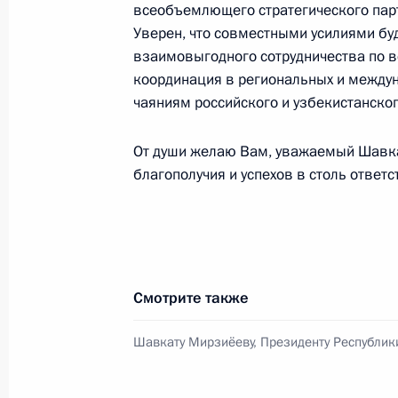
всеобъемлющего стратегического парт
12 июля 2023 года, среда
Уверен, что совместными усилиями б
взаимовыгодного сотрудничества по в
Встреча с Министром здравоохра
координация в региональных и междун
12 июля 2023 года, 14:10
Москва, Кремль
чаяниям российского и узбекистанског
От души желаю Вам, уважаемый Шавка
11 июля 2023 года, вторник
благополучия и успехов в столь ответс
Встреча с главой ВТБ Андреем Кос
11 июля 2023 года, 13:40
Москва, Кремль
Смотрите также
10 июля 2023 года, понедельник
Шавкату Мирзиёеву, Президенту Республик
Встреча с главой Удмуртии Алекса
10 июля 2023 года, 13:20
Москва, Кремль