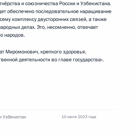
нёрства и союзничества России и Узбекистана.
удет обеспечено последовательное наращивание
сему комплексу двусторонних связей, а также
нения Михаилом Мурашко
4
ародных делах. Это, несомненно, отвечает
о народов.
т Миромонович, крепкого здоровья,
твенной деятельности во главе государства».
тиным
3
и Узбекистан
10 июля 2023 года
ндром Бречаловым
5