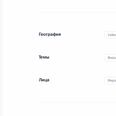
Телефонный разговор с Президент
Мирзиёевым
География
Узбе
10 июля 2023 года, 10:35
Темы
Внеш
Поздравление Шавкату Мирзиёеву 
на пост Президента Узбекистана
10 июля 2023 года, 09:50
Лица
Мирз
7 июля 2023 года, пятница
Совещание с постоянными членами