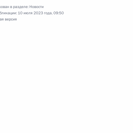
ован в разделе:
Новости
бликации:
10 июля 2023 года, 09:50
ая версия
льского края Владимиром
4
министром Армении Николом