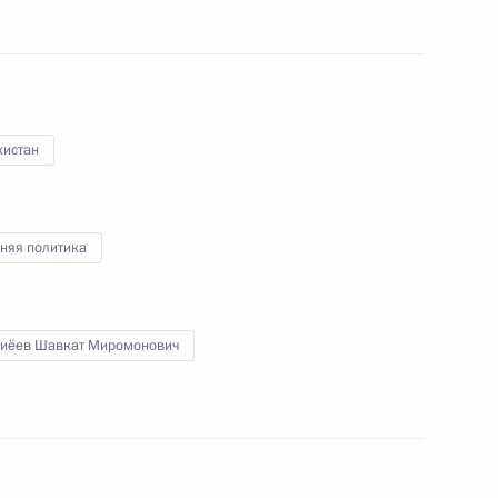
ом Узбекистана Шавкатом
кистан
няя политика
по случаю переизбрания
иёев Шавкат Миромонович
 Совета Безопасности
2