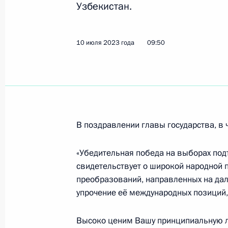
Узбекистан.
13 июля 2023 года, четверг
10 июля 2023 года
09:50
Ответы на вопросы представителе
13 июля 2023 года, 18:55
Москва
Пленарное заседание Форума буду
В поздравлении главы государства, в ч
13 июля 2023 года, 18:15
Москва
«Убедительная победа на выборах под
свидетельствует о широкой народной
Выставка передовых разработок в 
преобразований, направленных на да
упрочение её международных позиций,
13 июля 2023 года, 15:05
Москва
Высоко ценим Вашу принципиальную л