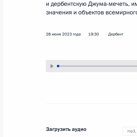
и дербентскую Джума-мечеть, и
13 июля 2023 года
Аудио, 12 мин.
значения и объектов всемирно
По окончании пленарного
заседания Форума будущих
28 июня 2023 года
19:30
Дербент
технологий Владимир Путин
ответил на вопросы
представителей средств массовой
информации.
Совещание с членами
Правительства
4 июля 2023 года
Аудио, 37 мин.
Загрузить аудио
mp3,