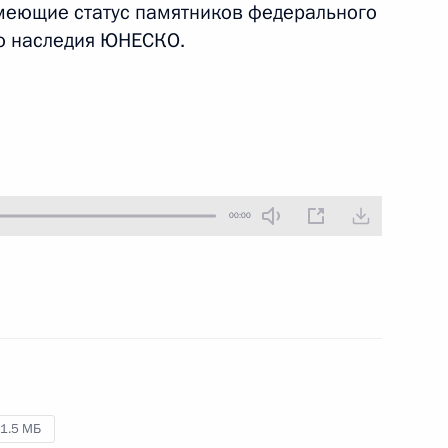
меющие статус памятников федерального
13 июля 2023 года
Аудио, 1 ч.
го наследия ЮНЕСКО.
Президент принял участие
в пленарном заседании Форума
будущих технологий «Вычисления
и связь. Квантовый мир».
00:00
Заседание Совета глав
государств – членов ШОС
4 июля 2023 года
Аудио, 12 мин.
1.5 МБ