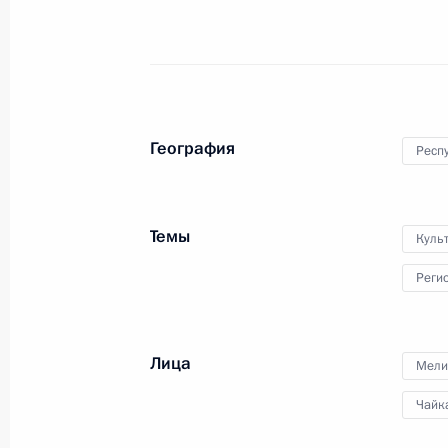
Глава государства в режиме
видеоконференции провёл
совещание с членами
Правительства.
География
Респ
Форум АСИ «Сильные идеи
Темы
Куль
для нового времени»
Реги
29 июня 2023 года
Аудио, 1 ч.
Лица
Мели
Владимир Путин принял участие
Чайк
в пленарном заседании третьего
ежегодного форума Агентства