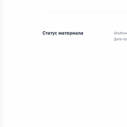
стратегических инициатив
«Сильные идеи для нового
времени».
Статус материала
Опублик
Дата пу
Видеообращение
на итоговой сессии X
Форума регионов России
и Белоруссии
28 июня 2023 года
Аудио, 7 мин.