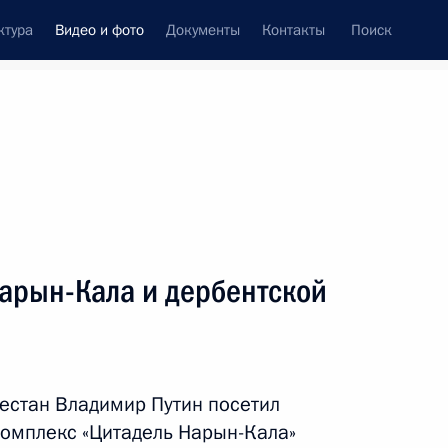
ктура
Видео и фото
Документы
Контакты
Поиск
си
ия, встречи
Встречи со СМИ
июль, 2023
ть следующие материалы
арын-Кала и дербентской
Пленарное заседание
Форума будущих технологий
гестан Владимир Путин посетил
комплекс «Цитадель Нарын-Кала»