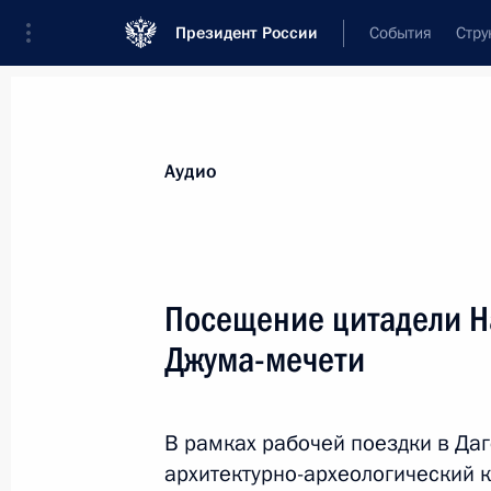
Президент России
События
Стру
Видеозаписи
Фотографии
Аудиозапи
Все материалы
Выступления
Совещан
Аудио
Показа
Посещение цитадели Н
Джума-мечети
Ответы на вопросы
представителей СМИ
В рамках рабочей поездки в Да
архитектурно-археологический 