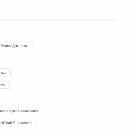
Глава Российского государства
в режиме видеоконференции
принял участие в заседании
Совета глав государств – членов
Шанхайской организации
сотрудничества.
ублика Дагестан
Посещение цитадели Нарын-
тура
Кала и дербентской Джума-
оны
мечети
28 июня 2023 года
Аудио, 2 мин.
ков Сергей Алимович
В рамках рабочей поездки
а Юрий Яковлевич
в Дагестан Владимир Путин
посетил архитектурно-