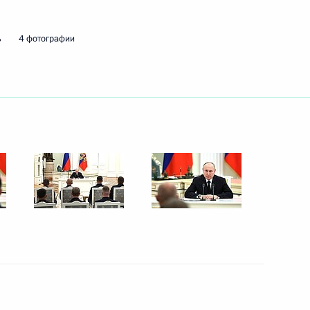
 дербентской Джума-мечети
32
2м
ь
4 фотографии
ахрейна Хамадом Бен Исой
ии X Форума регионов России
1
7м
 с праздником Курбан-