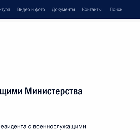
ктура
Видео и фото
Документы
Контакты
Поиск
венный Совет
Совет Безопасности
Комиссии и советы
леграммы
Сведения о Президенте
июнь, 2023
ть следующие материалы
ащими Министерства
туризма
:
8
резидента с военнослужащими