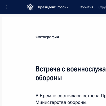
Президент России
События
Стру
Президент
Администрация
Государст
Новости
Стенограммы
Поездки
Те
Фотографии
Показа
Встреча с военнослуж
обороны
Совещание по вопросам развития 
28 июня 2023 года, 21:25
Дербент
В Кремле состоялась встреча П
Министерства обороны.