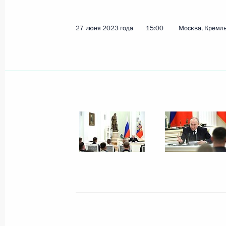
Посещение цитадели Нарын-Кала и
28 июня 2023 года, 19:30
Дербент
27 июня 2023 года
15:00
Москва, Кремл
Телефонный разговор с Королём Б
Аль Халифой
28 июня 2023 года, 11:55
Видеообращение на итоговой сесс
и Белоруссии
28 июня 2023 года, 10:50
Поздравление мусульманам России