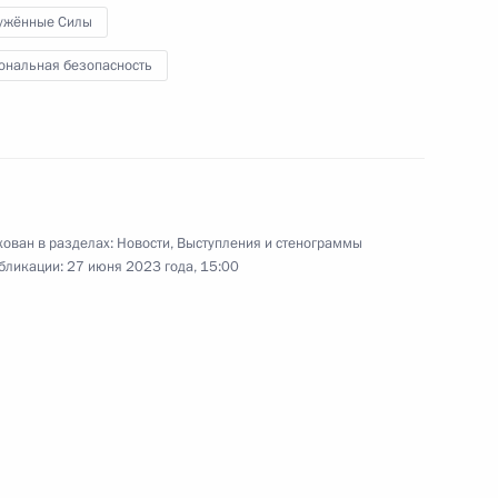
ужённые Силы
ональная безопасность
терства обороны
4
ован в разделах:
Новости
,
Выступления и стенограммы
бликации:
27 июня 2023 года, 15:00
ми Минобороны, Росгвардии,
3
5м
рядок и законность во время