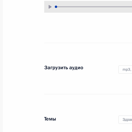
Обращение к гражданам России
24 июня 2023 года, 10:00
Москва, Кремль
Президенту доложено о ситуации с
24 июня 2023 года, 02:30
Загрузить аудио
mp3,
Видеообращение по случаю Дня м
24 июня 2023 года, 00:00
Темы
Здра
23 июня 2023 года, пятница