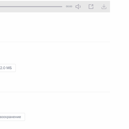
00:00
1
6м
 Е.Пригожиным
2.0 МБ
олодёжи
1
4м
воохранение