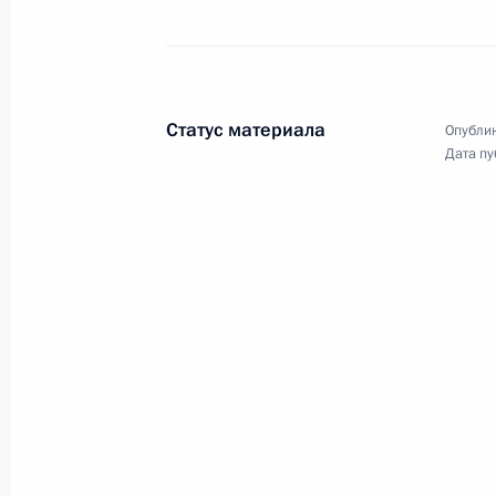
Встреча с президентом Националь
исследовательского центра эндок
23 июня 2023 года, 17:50
Москва, Кремль
Статус материала
Опублик
Дата пу
22 июня 2023 года, четверг
Встреча с премьер-министром, гл
Аль Тани
22 июня 2023 года, 14:50
Москва, Кремль
Посещение Музея Победы
22 июня 2023 года, 13:05
Москва