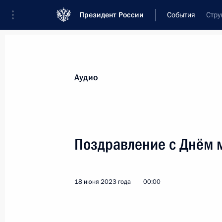
Президент России
События
Стру
Президент
Администрация
Государст
Новости
Стенограммы
Поездки
Те
Аудио
Показа
Поздравление с Днём 
Телефонные разговоры с президент
и Узбекистана
18 июня 2023 года
00:00
24 июня 2023 года, 13:30