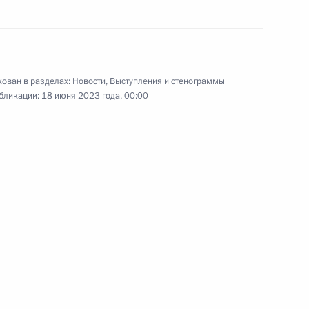
ного медицинского
4
ринологии Иваном Дедовым
ован в разделах:
Новости
,
Выступления и стенограммы
бликации:
18 июня 2023 года, 00:00
авой МИД Катара Мухаммедом
8
12