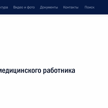
ктура
Видео и фото
Документы
Контакты
Поиск
венный Совет
Совет Безопасности
Комиссии и советы
леграммы
Сведения о Президенте
июнь, 2023
ть следующие материалы
медицинского работника
ами Белоруссии, Казахстана