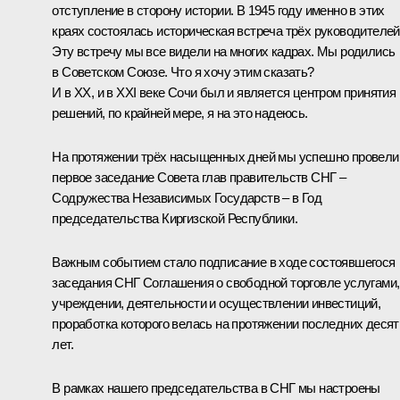
отступление в сторону истории. В 1945 году именно в этих
краях состоялась историческая встреча трёх руководителей
Эту встречу мы все видели на многих кадрах. Мы родились
в Советском Союзе. Что я хочу этим сказать?
И в XX, и в XXI веке Сочи был и является центром принятия
решений, по крайней мере, я на это надеюсь.
На протяжении трёх насыщенных дней мы успешно провели
первое заседание Совета глав правительств СНГ –
Содружества Независимых Государств – в Год
председательства Киргизской Республики.
Важным событием стало подписание в ходе состоявшегося
заседания СНГ Соглашения о свободной торговле услугами,
учреждении, деятельности и осуществлении инвестиций,
проработка которого велась на протяжении последних десят
лет.
В рамках нашего председательства в СНГ мы настроены