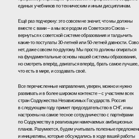
единых учебников по техническим и иным дисциплинам.
Ещё раз подчеркну: это совсем не значит, что мы должны
вместе с вами – а мы все родом из Советского Союза –
вернуться к советской системе образования и талдычить
какие-то постулаты 30-летней или 50-летней давности. Сов
нет, даже совсем по-другому. Мы просто должны опираться
на фундаментальные основы нашей системы образования,
но смотреть вперёд, двигаться вперёд, брать самое лучшее,
что есть в мире, и создавать своё.
Все перечисленные направления, уверен, можно и нужно
развивать и в более широком контексте – с участием всех
стран Содружества Независимых Государств. Россия
в следующем году примет председательство в СНГ, и мы
настроены на самое тесное сотрудничество с партнёрами
по Содружеству в реализации намечаемых амбициозных
планов. Разумеется, будем учитывать полезные предложен
и инициативы, которые обсуждались в ходе вашей работы