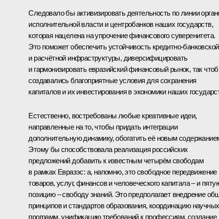
Следовало бы активизировать деятельность по линии орган
исполнительной власти и центробанков наших государств,
которая нацелена на упрочение финансового суверенитета.
Это поможет обеспечить устойчивость кредитно-банковской
и расчётной инфраструктуры, диверсифицировать
и гармонизировать евразийский финансовый рынок, так что
создавались благоприятные условия для сохранения
капиталов и их инвестирования в экономики наших государс
Естественно, востребованы любые креативные идеи,
направленные на то, чтобы придать интеграции
дополнительную динамику, обогатить её новым содержание
Этому бы способствовала реализация российских
предложений добавить к известным четырём свободам
в рамках Евразэс: а, напомню, это свободное передвижение
товаров, услуг, финансов и человеческого капитала – и пяту
позицию – свободу знаний. Это предполагает внедрение об
принципов и стандартов образования, координацию научны
программ, унификацию требований к профессиям, создание