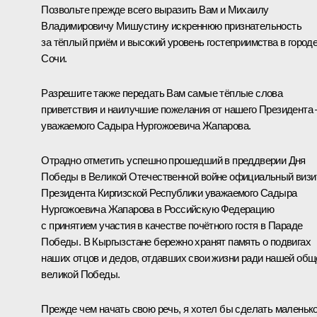
Позвольте прежде всего выразить Вам и Михаилу
Владимировичу Мишустину искреннюю признательность
за тёплый приём и высокий уровень гостеприимства в город
Сочи.
Разрешите также передать Вам самые тёплые слова
приветствия и наилучшие пожелания от нашего Президента 
уважаемого Садыра Нургожоевича Жапарова.
Отрадно отметить успешно прошедший в преддверии Дня
Победы в Великой Отечественной войне официальный визи
Президента Киргизской Республики уважаемого Садыра
Нургожоевича Жапарова в Российскую Федерацию
с принятием участия в качестве почётного гостя в Параде
Победы. В Кыргызстане бережно хранят память о подвигах
наших отцов и дедов, отдавших свои жизни ради нашей общ
великой Победы.
Прежде чем начать свою речь, я хотел бы сделать маленьк