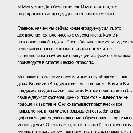
М.Мишустин:
Да, абсолютно так. И мне кажется, что
бюрократических процедур станет намного меньше.
Главное, на чём мы сейчас концентрируем усилия, это
достижение технологического суверенитета. Коллеги
разделяют такой подход. Очень большое внимание уделяе
решению вопросов, которые связаны в том числе
с замещением зарубежной продукции, запуску совместных
производств в стратегических отраслях.
Мы также с коллегами посетили выставку «Евразия – наш
дом». Владимир Владимирович, мы говорили с Вами, и Вы
поддержали идею самой выставки. На ней представлено бы
свыше двухсот кооперационных проектов – именно так мы
подошли к выставке. Они охватывают практически все
направления, в том числе промышленность, финансы,
цифровизацию, здравоохранение, образование, спорт и мног
многие другие. Очень важно, что выставка была скомпонова
именно по отраслевому принципу, а не по страновому, как эт