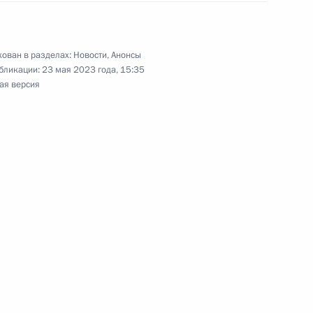
ован в разделах:
Новости
,
Анонсы
бликации:
23 мая 2023 года, 15:35
ия Академии творческих
ая версия
1
4м
»
 Совета Безопасности
3
й общественной организации
:
14