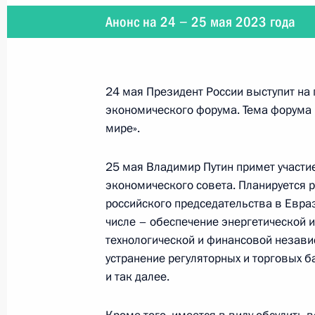
30 мая 2023 года, вторник
Анонс на 24 − 25 мая 2023 года
Посещение центра «Зотов»
30 мая 2023 года, 16:45
Москва
24 мая Президент России выступит на
экономического форума. Тема форума
Ответ на вопрос о налёте беспилот
мире».
и Московскую область
25 мая Владимир Путин примет участи
30 мая 2023 года, 16:10
Москва
экономического совета. Планируется 
российского председательства в Евра
числе – обеспечение энергетической 
31 мая Владимир Путин проведёт п
технологической и финансовой незави
Эритреи Исайясом Афеворки
устранение регуляторных и торговых б
30 мая 2023 года, 15:20
и так далее.