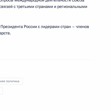
 вопросы международной деятельности Союза
связей с третьими странами и региональными
ом Турции Реджепом Тайипом
 Президента России с лидерами стран – членов
арств.
 (Якутия) Айсеном Николаевым
3
няя политика
ограничника
1
3м