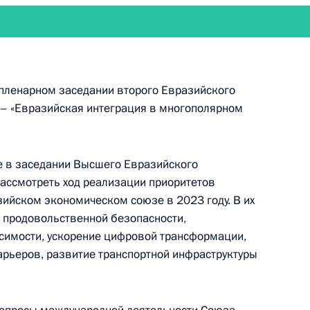
14
30м
 пленарном заседании второго Евразийского
 – «Евразийская интеграция в многополярном
ников на Москву
1
7м
е в заседании Высшего Евразийского
рассмотреть ход реализации приоритетов
зийском экономическом союзе в 2023 году. В их
и продовольственной безопасности,
ереговоры с Президентом
симости, ускорение цифровой трансформации,
арьеров, развитие транспортной инфраструктуры