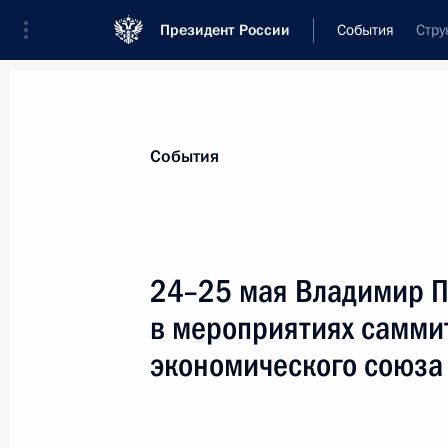
Президент России
События
Стру
Президент
Администрация
Государст
Новости
Стенограммы
Поездки
Те
События
Показа
24–25 мая Владимир П
в мероприятиях самми
Совещание с членами Правительст
экономического союза
31 мая 2023 года, 16:10
Москва, Кремль