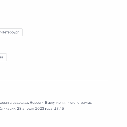
видеоконференции провёл
совещание по развитию
беспилотной авиации.
т-Петербург
ии
Церемония по случаю завоза
ядерного топлива на АЭС
«Аккую»
ован в разделах:
Новости
,
Выступления и стенограммы
27 апреля 2023 года
Аудио, 45 мин.
бликации:
28 апреля 2023 года, 17:45
Владимир Путин совместно
с Президентом Турецкой