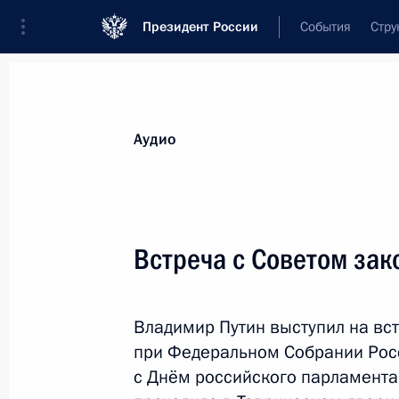
Президент России
События
Стру
Видеозаписи
Фотографии
Аудиозапи
Все материалы
Выступления
Совещан
Аудио
Показа
Встреча с Советом зак
Совещание с членами
Владимир Путин выступил на вс
Правительства
при Федеральном Собрании Рос
с Днём российского парламента