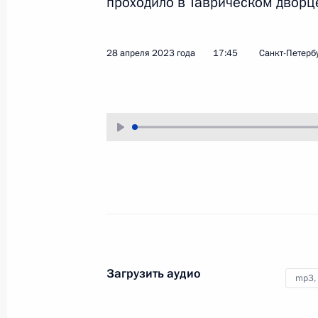
проходило в Таврическом дворц
2 мая 2023 года
Аудио, 2 ч.
Глава государства в режиме
28 апреля 2023 года
17:45
Санкт-Петерб
видеоконференции провёл
совещание с членами
Правительства.
Встреча с Советом
законодателей
Загрузить аудио
mp3,
28 апреля 2023 года
Аудио, 13 мин.
Владимир Путин выступил