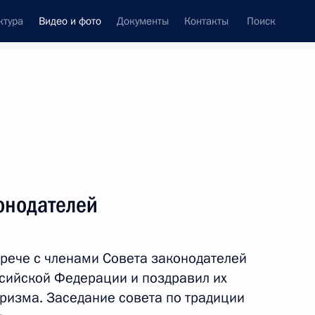
ктура
Видео и фото
Документы
Контакты
Поиск
си
ия, встречи
Встречи со СМИ
май, 2023
ть следующие материалы
онодателей
Запуск трамвайного
трече с членами Совета законодателей
движения в Мариуполе
сийской Федерации и поздравил их
ризма. Заседание совета по традиции