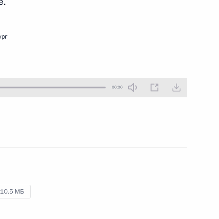
е.
2 мая 2023 года
Аудио, 31 мин.
Владимир Путин по видеосвязи
ург
принял участие в мероприятии
по случаю возобновления
трамвайного движения
в Мариуполе.
00:00
Совещание по развитию
беспилотной авиации
10.5 МБ
28 апреля 2023 года
Аудио, 41 мин.
Президент в режиме