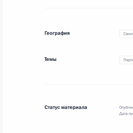
на встрече с членами Совета
законодателей при Федеральном
Собрании Российской Федерации
и поздравил их с Днём
российского парламентаризма.
География
Санк
Заседание совета по традиции
проходило в Таврическом дворце.
Темы
Парт
Презентация организаций
в сфере беспилотных
авиасистем
Статус материала
Опублик
27 апреля 2023 года
Аудио, 59 мин.
Дата пу
На территории индустриального
парка «Руднёво» состоялась