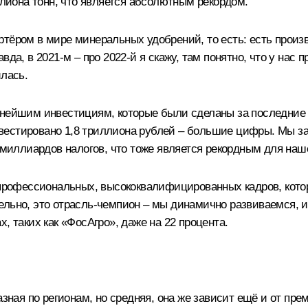
ллиона тонн, что является абсолютным рекордом.
ртёром в мире минеральных удобрений, то есть: есть произ
вда, в 2021-м – про 2022-й я скажу, там понятно, что у на
илась.
пнейшим инвестициям, которые были сделаны за последние д
вестировано 1,8 триллиона рублей – большие цифры. Мы за
0 миллиардов налогов, что тоже является рекордным для наш
ч профессиональных, высококвалифицированных кадров, кото
льно, это отрасль-чемпион – мы динамично развиваемся, ин
, таких как «ФосАгро», даже на 22 процента.
азная по регионам, но средняя, она же зависит ещё и от пр