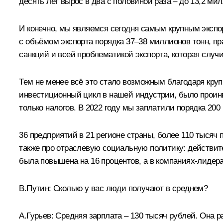
десять лет вырос в два с половиной раза – до 13,2 ми
И конечно, мы являемся сегодня самым крупным экспо
с объёмом экспорта порядка 37–38 миллионов тонн, пра
санкций и всей проблематикой экспорта, которая случ
Тем не менее всё это стало возможным благодаря кру
инвестиционный цикл в нашей индустрии, было проин
только налогов. В 2022 году мы заплатили порядка 20
36 предприятий в 21 регионе страны, более 110 тыся
также про отраслевую социальную политику: действите
была повышена на 16 процентов, а в компаниях-лидерах
В.Путин:
Сколько у вас люди получают в среднем?
А.Гурьев:
Средняя зарплата – 130 тысяч рублей. Она р