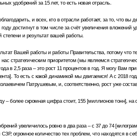
ых удобрений за 15 лет, то есть новая отрасль.
лагодарить, и всех, кто в отрасли работает, за то, что вы 
году достигнут в том числе за счёт увеличения вложений у
й степени и результат вашей работы.
ьтат Вашей работы и работы Правительства, потому что те
ля нас стратегическим приоритетом (мы являемся стратегич
да в 2,5 раза – это рост 11 процентов в год. Я могу Вам пр
ента]. То есть с какой динамикой мы двигаемся! А с 2018 г
лаевичем Патрушевым, и, соответственно, рост уже состав
ду – более скромная цифра стоит, 155 [миллионов тонн], на
ений увеличилось ровно в два раза – с 37 до 74 [килограм
 и СЗР, огромное количество тех проблем, что находятся в с