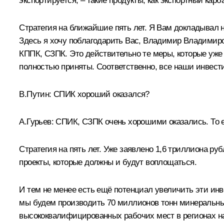
экспортируется, – такие продукты, как экспортный ка
Стратегия на ближайшие пять лет. Я Вам докладывал 
Здесь я хочу поблагодарить Вас, Владимир Владимиро
КППК, СЗПК. Это действительно те меры, которые уже 
полностью приняты. Соответственно, все наши инвест
В.Путин:
СПИК хороший оказался?
А.Гурьев:
СПИК, СЗПК очень хорошими оказались. То е
Стратегия на пять лет. Уже заявлено 1,6 триллиона ру
проекты, которые должны и будут воплощаться.
И тем не менее есть ещё потенциал увеличить эти инве
мы будем производить 70 миллионов тонн минеральных 
высококвалифицированных рабочих мест в регионах на