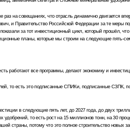
рбамид, аммиачная селитра и сложные минеральные удобрени
не раз на совещаниях, что отрасль динамично двигается вп
вич, и Правительство Российской Федерации за те меры по
показали за тот инвестиционный цикл, который прошёл, что
иционные планы, которые мы строим на следующие пять-семь
сть работают все программы, делают экономику и инвести
блей, то есть это подписанные СПИКи, подписанные СЗПК, по
стиции в следующие пять лет, до 2027 года, до двух трилли
удобрений, то есть рост на 15 миллионов тонн, на 30 проц
шей страны, потому что это полное строительство новых за