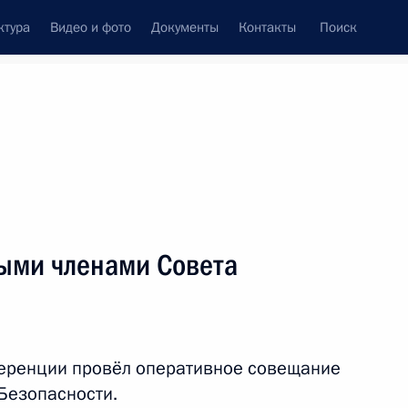
ктура
Видео и фото
Документы
Контакты
Поиск
венный Совет
Совет Безопасности
Комиссии и советы
леграммы
Сведения о Президенте
апрель, 2023
ть следующие материалы
ыми членами Совета
ийско-белорусские переговоры
еренции провёл оперативное совещание
Безопасности.