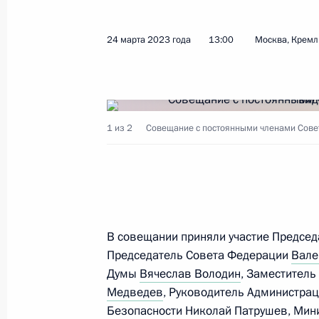
5 апреля Владимир Путин примет в
24 марта 2023 года
13:00
Москва, Кремл
вновь прибывших послов иностранн
4 апреля 2023 года, 15:35
1 из 2
Совещание с постоянными членами Совет
Заседание Президиума Государстве
4 апреля 2023 года, 14:50
Тула
Посещение завода «Тулажелдорма
В совещании приняли участие Предсе
Председатель Совета Федерации
Вале
4 апреля 2023 года, 12:10
Тула
Думы
Вячеслав Володин
, Заместитель
Медведев
, Руководитель Администра
Безопасности
Николай Патрушев
, Мин