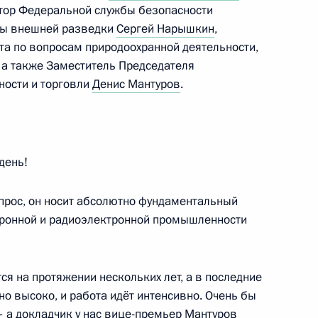
ктор Федеральной службы безопасности
бы внешней разведки
Сергей Нарышкин
,
й области Андреем
3
а по вопросам природоохранной деятельности,
, а также Заместитель Председателя
ости и торговли
Денис Мантуров
.
день!
ешней политики Российской
опрос, он носит абсолютно фундаментальный
ктронной и радиоэлектронной промышленности
я на протяжении нескольких лет, а в последние
 Совета Безопасности
2
10м
но высоко, и работа идёт интенсивно. Очень бы
 – а докладчик у нас вице-премьер Мантуров