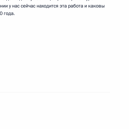
нии у нас сейчас находится эта работа и каковы
0 года.
 заводов в Калининградской
4
26м
урге
3
сть, Ново-Огарёво
нно исполняющим