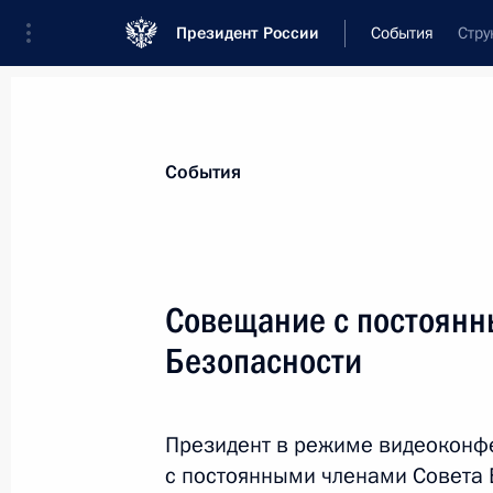
Президент России
События
Стру
Президент
Администрация
Государст
Новости
Стенограммы
Поездки
Те
События
Показа
Совещание с постоянн
Безопасности
4 апреля 2023 года, вторник
5–6 апреля в Москве пройдут росс
Президент в режиме видеоконф
4 апреля 2023 года, 15:40
с постоянными членами Совета 