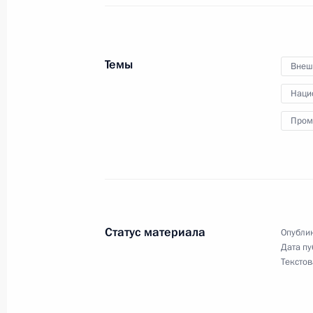
обязанности губернатора Омской 
29 марта 2023 года, 17:35
Темы
Внеш
Наци
Совещание с членами Правительст
Пром
29 марта 2023 года, 16:50
Московская обла
28 марта 2023 года, вторник
Встреча с губернатором Самарско
Статус материала
Опублик
Азаровым
Дата пу
Текстов
28 марта 2023 года, 13:50
Московская обла