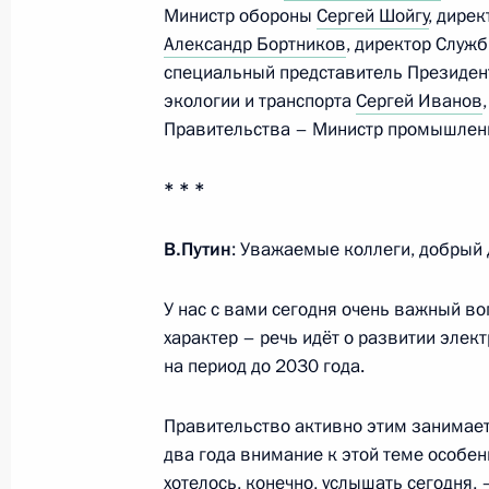
3 апреля 2023 года, понедельник
Министр обороны
Сергей Шойгу
, дире
Александр Бортников
, директор Служ
Встреча с губернатором Московско
специальный представитель Президент
Воробьёвым
экологии и транспорта
Сергей Иванов
3 апреля 2023 года, 13:25
Москва, Кремль
Правительства – Министр промышленн
* * *
31 марта 2023 года, пятница
В.Путин
: Уважаемые коллеги, добрый 
Указ об утверждении Концепции вн
Федерации
У нас с вами сегодня очень важный в
характер – речь идёт о развитии эле
31 марта 2023 года, 14:40
на период до 2030 года.
Правительство активно этим занимаетс
Совещание с постоянными членами
два года внимание к этой теме особен
31 марта 2023 года, 14:15
Москва, Кремль
хотелось, конечно, услышать сегодня,