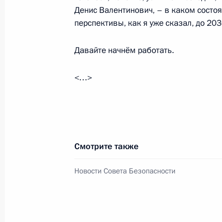
Денис Валентинович, – в каком состоя
перспективы, как я уже сказал, до 203
30 марта 2023 года, четверг
Давайте начнём работать.
Открытие новых фармацевтических
области, Мордовии и Санкт-Петерб
<…>
30 марта 2023 года, 16:35
Москва, Кремль
29 марта 2023 года, среда
Смотрите также
Встреча с Виталием Хоценко
Новости Совета Безопасности
29 марта 2023 года, 17:35
Московская обла
Виталий Хоценко назначен време