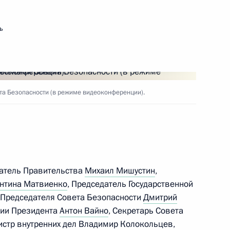
ерительные грамоты у 17
ь
ых государств
а Безопасности (в режиме видеоконференции).
нного Совета
:
7
ш»
датель Правительства
Михаил Мишустин
,
17
34м
нтина Матвиенко
, Председатель Государственной
 Председателя Совета Безопасности
Дмитрий
ции Президента
Антон Вайно
, Секретарь Совета
истр внутренних дел
Владимир Колокольцев
,