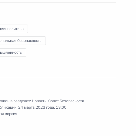
области
няя политика
ональная безопасность
ва
4
52м
ышленность
сть, Ново-Огарёво
й области Дмитрием
2
ован в разделах:
Новости
,
Совет Безопасности
бликации:
24 марта 2023 года, 13:00
ая версия
сть, Ново-Огарёво