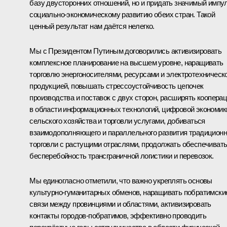
базу двусторонних отношений, но и придать значимый импу
социально-экономическому развитию обеих стран. Такой
ценный результат нам даётся нелегко.
Мы с Президентом Путиным договорились активизировать
комплексное планирование на высшем уровне, наращивать
торговлю энергоносителями, ресурсами и электротехническ
продукцией, повышать стрессоустойчивость цепочек
производства и поставок с двух сторон, расширять коопера
в области информационных технологий, цифровой экономик
сельского хозяйства и торговли услугами, добиваться
взаимодополняющего и параллельного развития традицион
торговли с растущими отраслями, продолжать обеспечиват
бесперебойность трансграничной логистики и перевозок.
Мы единогласно отметили, что важно укреплять основы
культурно-гуманитарных обменов, наращивать побратимски
связи между провинциями и областями, активизировать
контакты городов-побратимов, эффективно проводить