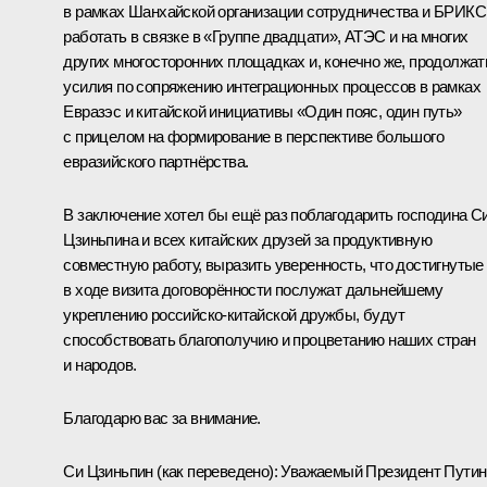
в рамках Шанхайской организации сотрудничества и БРИКС
работать в связке в «Группе двадцати», АТЭС и на многих
других многосторонних площадках и, конечно же, продолжат
усилия по сопряжению интеграционных процессов в рамках
Евразэс и китайской инициативы «Один пояс, один путь»
с прицелом на формирование в перспективе большого
евразийского партнёрства.
В заключение хотел бы ещё раз поблагодарить господина С
Цзиньпина и всех китайских друзей за продуктивную
совместную работу, выразить уверенность, что достигнутые
в ходе визита договорённости послужат дальнейшему
укреплению российско-китайской дружбы, будут
способствовать благополучию и процветанию наших стран
и народов.
Благодарю вас за внимание.
Си Цзиньпин
(как переведено)
:
Уважаемый Президент Путин