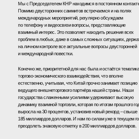
Мы с Председателем КНР находимся в постоянном контакте
Помимо двусторонних саммитов встречаемся и на полях
международных мероприятий, регулярно обсуждаем
по телефону и видеосвязи вопросы, представляющие
взаимный интерес. Это позволяет находить решения всех
проблем в любых, даже в самых сложных ситуациях, держа
на личном контроле все актуальные вопросы двусторонней
и международной повестки.
Конечно же, приоритетной для нас была и остаётся тематик
торгово-экономического взаимодействия, что вполне
естественно, учитывая, что Китай прочно занимает позицию
ведущего внешнеторгового партнёра нашей страны. Наши
государства слаженными усилиями удерживают высокую
динамику взаимной торговли, которая по итогам прошлого го
выросла на 30 процентов, установив новый рекорд – свыше
185 миллиардов долларов. И нам по силам уже в текущем г
преодолеть знаковую отметку в 200 миллиардов долларов.