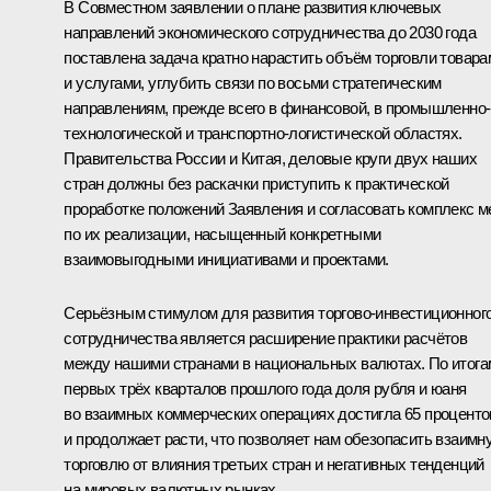
В Совместном заявлении о плане развития ключевых
направлений экономического сотрудничества до 2030 года
поставлена задача кратно нарастить объём торговли товара
и услугами, углубить связи по восьми стратегическим
направлениям, прежде всего в финансовой, в промышленно-
технологической и транспортно-логистической областях.
Правительства России и Китая, деловые круги двух наших
стран должны без раскачки приступить к практической
проработке положений Заявления и согласовать комплекс м
по их реализации, насыщенный конкретными
взаимовыгодными инициативами и проектами.
Серьёзным стимулом для развития торгово-инвестиционног
сотрудничества является расширение практики расчётов
между нашими странами в национальных валютах. По итога
первых трёх кварталов прошлого года доля рубля и юаня
во взаимных коммерческих операциях достигла 65 проценто
и продолжает расти, что позволяет нам обезопасить взаимн
торговлю от влияния третьих стран и негативных тенденций
на мировых валютных рынках.