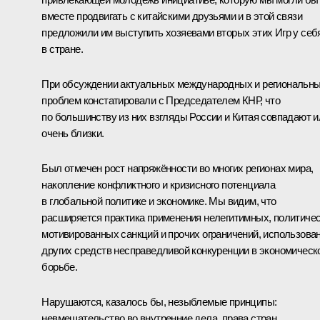
вместе продвигать с китайскими друзьями и в этой связи
предложили им выступить хозяевами вторых этих Игр у себ
в стране.
При обсуждении актуальных международных и региональн
проблем констатировали с Председателем КНР, что
по большинству из них взгляды России и Китая совпадают и
очень близки.
Был отмечен рост напряжённости во многих регионах мира,
накопление конфликтного и кризисного потенциала
в глобальной политике и экономике. Мы видим, что
расширяется практика применения нелегитимных, политиче
мотивированных санкций и прочих ограничений, использова
других средств несправедливой конкуренции в экономическ
борьбе.
Нарушаются, казалось бы, незыблемые принципы:
невмешательство во внутренние дела, права стран