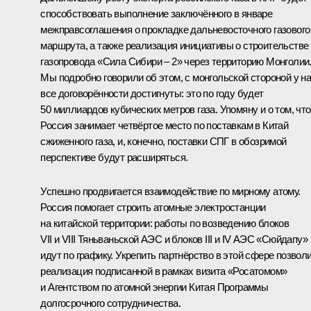
способствовать выполнение заключённого в январе
межправсоглашения о прокладке дальневосточного газового
маршрута, а также реализация инициативы о строительстве
газопровода «Сила Сибири – 2» через территорию Монголии
Мы подробно говорили об этом, с монгольской стороной у н
все договорённости достигнуты: это по году будет
50 миллиардов кубических метров газа. Упомяну и о том, что
Россия занимает четвёртое место по поставкам в Китай
сжиженного газа
,
и, конечно, поставки СПГ в обозримой
перспективе будут расширяться.
Успешно продвигается взаимодействие по мирному атому.
Россия помогает строить атомные электростанции
на китайской территории: работы по возведению блоков
VII и VIII Тяньваньской АЭС и блоков III и IV АЭС «Сюйдапу»
идут по графику. Укрепить партнёрство в этой сфере позвол
реализация подписанной в рамках визита «Росатомом»
и Агентством по атомной энергии Китая Программы
долгосрочного сотрудничества.