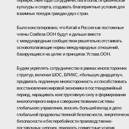
перекрёстные годы сотрудничества в области физической
культуры и спорта, создавать благоприятные условия для
взаимных поездок граждан двух стран.
Было констатировано, что Китай и Россия как постоянные
члены Совбеза ООН будут и дальше вместе
с международным сообществом решительно отстаивать
основополагающие нормы международных отношений,
базирующиеся на целях и принципах Устава ООН.
Будем укреплять сотрудничество в рамках многосторонних
структур, включая ШОС, БРИКС, «большую двадцатку»,
продвигать подлинную многосторонность и способствовать
восстановлению мировой экономики в постпандемийный
период, наращивать конструктивную силу в формировании
многополярного мира и совершенствовании системы
глобального управления, вносить больший вклад в дело
глобальной продовольственной безопасности, энергетическ
безопасности и бесперебойности производственно-
поставочных цепочек, прилагать совместные усилия