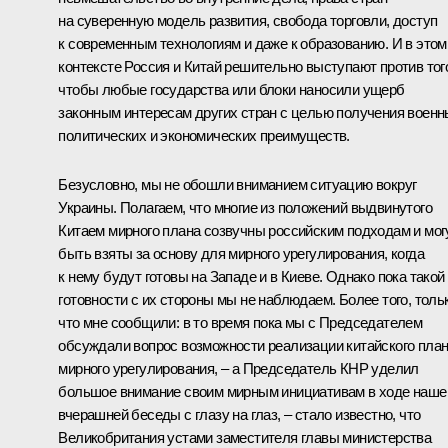
на суверенную модель развития, свобода торговли, доступ
к современным технологиям и даже к образованию. И в этом
контексте Россия и Китай решительно выступают против тог
чтобы любые государства или блоки наносили ущерб
законным интересам других стран с целью получения военн
политических и экономических преимуществ.
Безусловно, мы не обошли вниманием ситуацию вокруг
Украины. Полагаем, что многие из положений выдвинутого
Китаем мирного плана созвучны российским подходам и мог
быть взяты за основу для мирного урегулирования, когда
к нему будут готовы на Западе и в Киеве. Однако пока такой
готовности с их стороны мы не наблюдаем. Более того, толь
что мне сообщили: в то время пока мы с Председателем
обсуждали вопрос возможности реализации китайского пла
мирного урегулирования, – а Председатель КНР уделил
большое внимание своим мирным инициативам в ходе наше
вчерашней беседы с глазу на глаз, – стало известно, что
Великобритания устами заместителя главы министерства