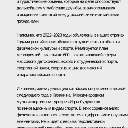
и туристические обмены, которые на деле способствуют
дальнейшему углублению дружбы, взаимопонимания
и искренних симпатий между российскими и китайскими
гражданами.
Напомню, что 2022–2023 годы объявлены в наших странах
Годами российско-китайского сотрудничества в области
физической культуры и спорта. Реализуется план
мероприятий – их свыше 600, – охватывающий сферы
массового, детско-юношеского и студенческого спорта,
спортивной науки, спорта высших достижений
и паралимпийского спорта.
И конечно, ждём делегацию китайских спортсменов весной
следующего года в Казани на I Международном
мультиспортивном турнире «Игры будущего»
по инновационным видам спорта. В этих соревнованиях
физическая активность сочетается с цифровыми и научным
элементами. Речь идёт о весьма перспективной,
привлекающей молодёжь инициативе, которую мы могли бы