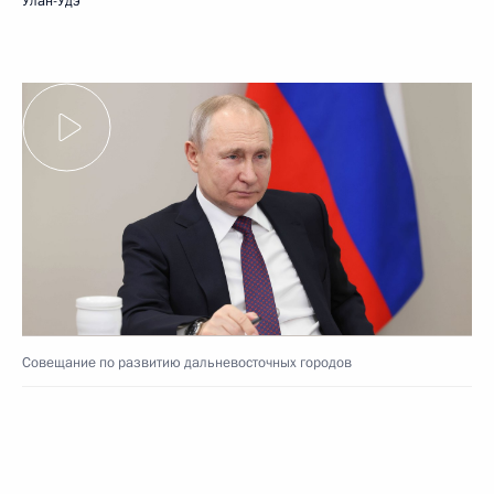
Улан-Удэ
Совещание по развитию дальневосточных городов