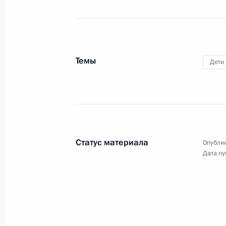
В Государственном мемориальном
музее обороны и блокады
Ленинграда прошла встреча
Владимира Путина с ветеранами
Темы
Великой Отечественной войны,
Дети
жителями блокадного Ленинграда
и представителями общественных
патриотических объединений.
Статус материала
Опублик
Комментарий телеканалу
Дата пу
«Россия»
13 января 2023 года
Аудио, 3 мин.