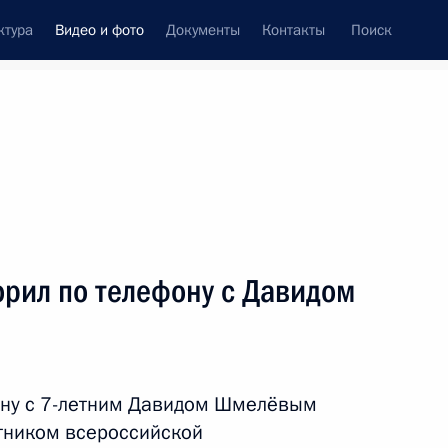
ктура
Видео и фото
Документы
Контакты
Поиск
си
ия, встречи
Встречи со СМИ
январь, 2023
ть следующие материалы
орил по телефону с Давидом
Посещение Обуховского
завода
ону с 7-летним Давидом Шмелёвым
стником всероссийской