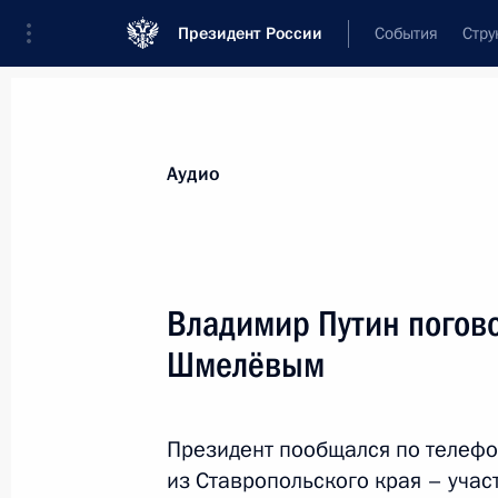
Президент России
События
Стру
Видеозаписи
Фотографии
Аудиозапи
Все материалы
Выступления
Совещан
Аудио
Показа
Владимир Путин погов
Шмелёвым
Совещание с членами
Правительства
Президент пообщался по телеф
из Ставропольского края – уча