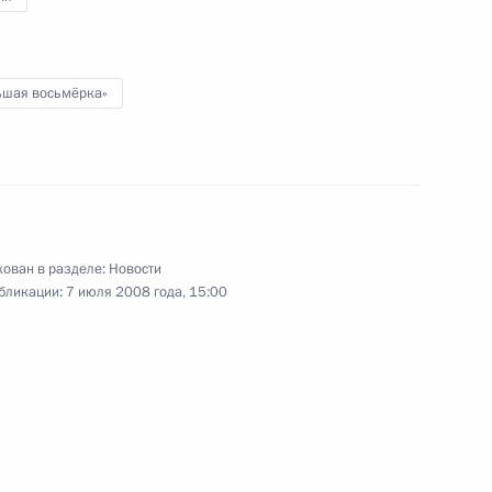
ьшая восьмёрка»
инистров Италии Сильвио
3
ован в разделе:
Новости
нии Ясуо Фукудой
бликации:
7 июля 2008 года, 15:00
2
дного артиста РСФСР Андрея