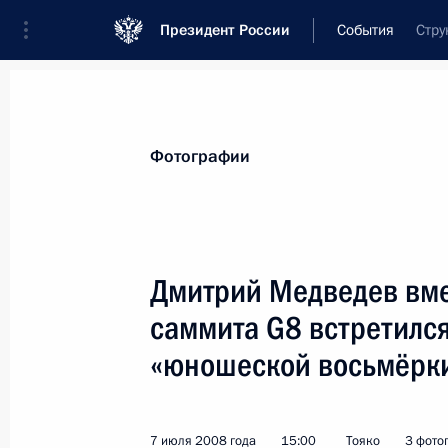
Президент России
События
Стру
Президент
Администрация
Государст
Новости
Стенограммы
Поездки
Те
Фотографии
Показа
Дмитрий Медведев вме
саммита G8 встретился
Третий день саммита «большой вос
посвящён обсуждению наиболее ост
«юношеской восьмёрк
политических вопросов
9 июля 2008 года, 10:00
Япония, остров Хок
7 июля 2008 года
15:00
Тояко
3 фото