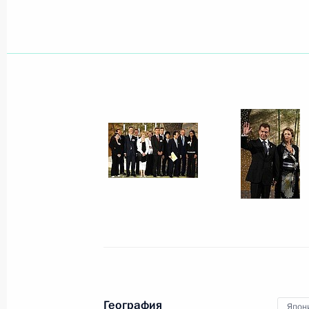
Поздравление народной артистке 
с юбилеем
9 июля 2008 года, 09:45
Поздравление народной артистке 
с юбилеем
9 июля 2008 года, 09:00
Третий день работы саммита «бол
в формате «восемь плюс восемь»
9 июля 2008 года, 08:00
География
Япон