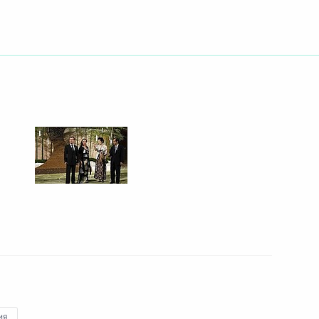
РСФСР Зинаиде Кириенко
России Лие Ахеджаковой
ьшой восьмёрки» прошёл
1
ия