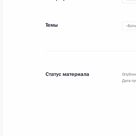
8 июля 2008 года, вторник
Темы
«Бол
Встреча с Председателем Совета м
Берлускони
8 июля 2008 года, 14:00
Тояко
Статус материала
Опублик
Встреча с Премьер-министром Япо
Дата пу
8 июля 2008 года, 13:15
Тояко
Дмитрий Медведев поздравил наро
Мягкова с 70-летием