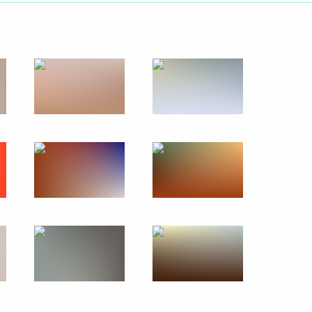
том Азербайджана Ильхамом
рнатора Тульской области
3
низаций ОПК
6
4м