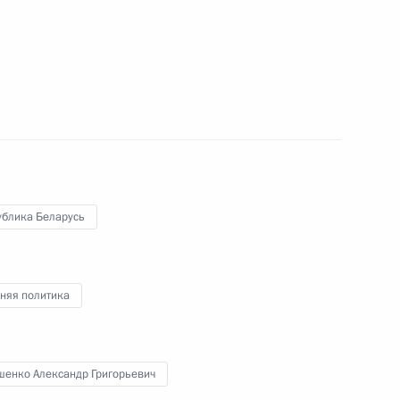
 приборостроения
7
 пройдёт встреча лидеров
ублика Беларусь
няя политика
ы журналистов
11
49м
шенко Александр Григорьевич