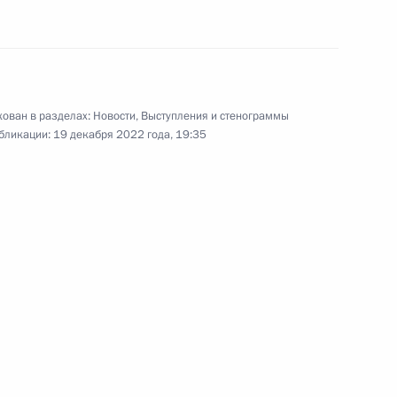
ь
а
:
9
ь
ован в разделах:
Новости
,
Выступления и стенограммы
бликации:
19 декабря 2022 года, 19:35
18
раильской партии «Ликуд»