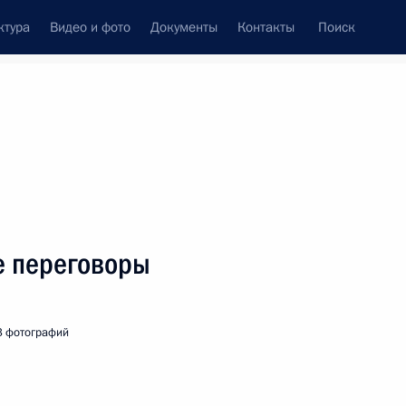
ктура
Видео и фото
Документы
Контакты
Поиск
венный Совет
Совет Безопасности
Комиссии и советы
леграммы
Сведения о Президенте
декабрь, 2022
ть следующие материалы
е переговоры
к
3 фотографий
24
11м
рг