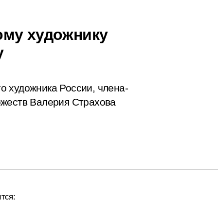
ому художнику
у
о художника России, члена-
ожеств Валерия Страхова
ится: