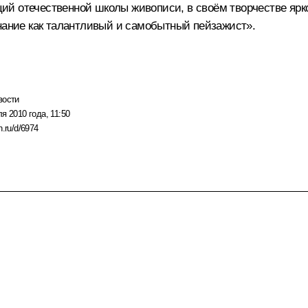
й отечественной школы живописи, в своём творчестве ярко
знание как талантливый и самобытный пейзажист».
вости
я 2010 года, 11:50
n.ru/d/6974