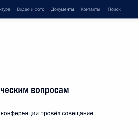
ктура
Видео и фото
Документы
Контакты
Поиск
венный Совет
Совет Безопасности
Комиссии и советы
леграммы
Сведения о Президенте
октябрь, 2022
ть следующие материалы
ическим вопросам
 Аль Тани
4
оконференции провёл совещание