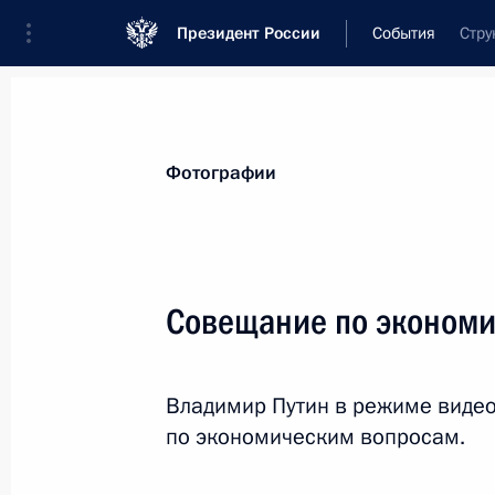
Президент России
События
Стру
Президент
Администрация
Государст
Новости
Стенограммы
Поездки
Те
Фотографии
Показа
Совещание по эконом
Встреча с Эмиром Катара Тамимом
Владимир Путин в режиме виде
13 октября 2022 года, 11:45
Астана
по экономическим вопросам.