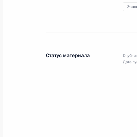
Экон
Пленарное заседание международн
энергетическая неделя»
12 октября 2022 года, 14:15
Москва
Статус материала
Опублик
Дата пу
11 октября 2022 года, вторник
Встреча с генеральным директоро
11 октября 2022 года, 18:10
Санкт-Петербур
Встреча с Президентом ОАЭ Мухам
11 октября 2022 года, 14:15
Санкт-Петербур