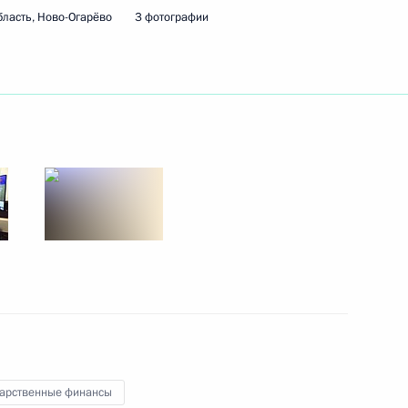
вию и мерам доверия в Азии
16
7м
ласть, Ново-Огарёво
3 фотографии
тит Казахстан для участия
йствию и мерам доверия
глав государств СНГ
зия
ьги Качуры
5
2м
дарственные финансы
ь