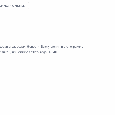
омика и финансы
ого форума «Российская
6
30м
ован в разделах:
Новости
,
Выступления и стенограммы
бликации:
6 октября 2022 года, 13:40
м МАГАТЭ Рафаэлем Гросси
7
г
медом Аль Нахайяном
5
г