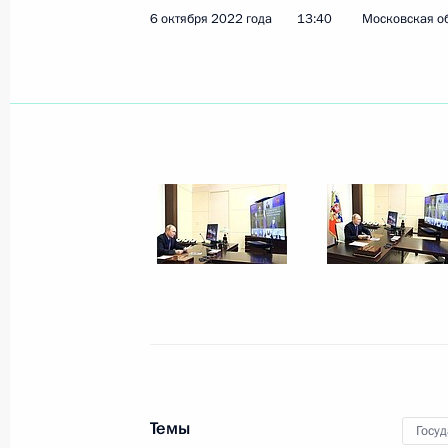
Саммит Совещания по взаимодейст
6 октября 2022 года
13:40
Московская об
(СВМДА)
13 октября 2022 года, 09:25
Астана
12 октября 2022 года, среда
13–14 октября Владимир Путин посе
в саммите Совещания по взаимоде
в Азии (СВМДА), заседании Совета 
и саммите Россия – Центральная А
12 октября 2022 года, 17:00
Встреча с дочерью Героя России Ол
Темы
Госу
12 октября 2022 года, 16:15
Москва, Кремл