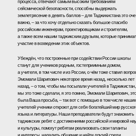
процесса, отвечают самым высоким требованиям
сейсмической безопасности, способны выдержать
землетрясение в девять баллов – для Таджикистана это оче
важно, – за что хочу отдельно сказать большое спасибо
российским инженерам, проектировщикам и строителям,
а также всем нашим таджикским друзьям, которые принима
участие в возведении этих объектов.
Убеждён, что построенные при содействии России школы
станут для учеников родным, гостеприимным домом,
а учителя, в том числе и из России, о чём тоже ставил вопро
Эмомали Шарипович некоторое время назад, несколько лет
назад, – о том, чтобы мы посылали учителей в Таджикистан,
мы это тоже сделали, я это помню, Эмомали Шарипович, эт
была Ваша просьба, – так вот с помощью в том числе наши
учителей ученики откроют для себя богатейший мир русског
языка и литературы. Наши преподаватели будут знакомить
таджикских ребят с достижениями российской и мировой на
и культуры, помогут ребятам реализовать свои таланты
и интересы, наладить общение и найти друзей среди