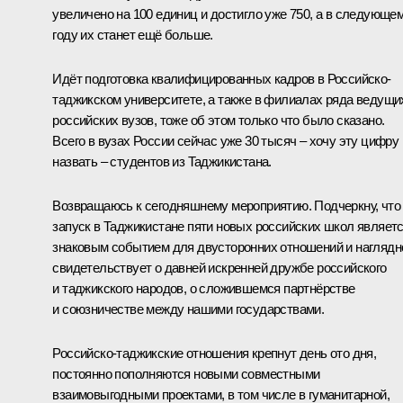
увеличено на 100 единиц и достигло уже 750, а в следующе
году их станет ещё больше.
Идёт подготовка квалифицированных кадров в Российско-
таджикском университете, а также в филиалах ряда ведущи
российских вузов, тоже об этом только что было сказано.
Всего в вузах России сейчас уже 30 тысяч – хочу эту цифру
назвать – студентов из Таджикистана.
Возвращаюсь к сегодняшнему мероприятию. Подчеркну, что
запуск в Таджикистане пяти новых российских школ являет
знаковым событием для двусторонних отношений и наглядн
свидетельствует о давней искренней дружбе российского
и таджикского народов, о сложившемся партнёрстве
и союзничестве между нашими государствами.
Российско-таджикские отношения крепнут день ото дня,
постоянно пополняются новыми совместными
взаимовыгодными проектами, в том числе в гуманитарной,