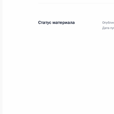
Владимира Путина, Президента
Ирана Эбрахима Раиси
и Президента Турции Реджепа
Тайипа Эрдогана.
Статус материала
Опублик
Дата пу
Совещание с членами
Правительства
8 июля 2022 года
Аудио, 1 ч.
Глава государства в режиме
видеоконференции провёл
совещание с членами
Правительства.