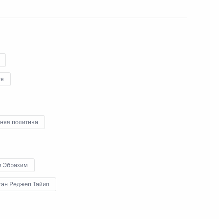
19 июля 2022 года
Аудио, 8 мин.
По завершении трёхсторонних
переговоров Президенты России,
Ирана и Турции сделали заявления
для представителей СМИ.
ия
няя политика
Заседание Совета
по стратегическому
развитию и национальным
и Эбрахим
проектам
ган Реджеп Тайип
18 июля 2022 года
Аудио, 3 ч.
Владимир Путин в режиме
видеоконференции провёл