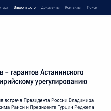
ктура
Видео и фото
Документы
Контакты
Поиск
си
ия, встречи
Встречи со СМИ
июль, 2022
ть следующие материалы
в – гарантов Астанинского
сирийскому урегулированию
Встреча с финалистами
конкурса «Большая
яя встреча Президента России Владимира
перемена»
хима Раиси и Президента Турции Реджепа