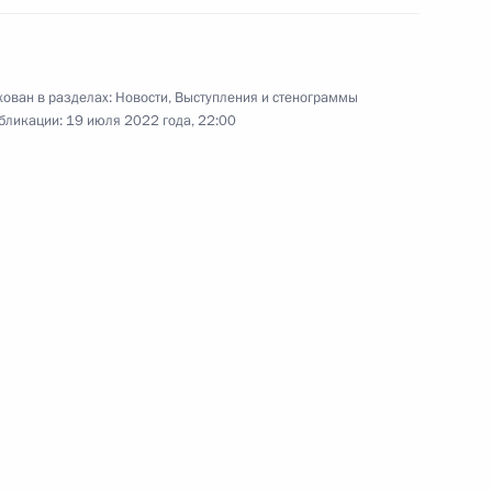
заседание Совета при Президенте
по стратегическому развитию
и национальным проектам.
ован в разделах:
Новости
,
Выступления и стенограммы
бликации:
19 июля 2022 года, 22:00
Церемония поднятия российского
флага на рыбопромысловых судах
«Капитан Вдовиченко», «Капитан
Соколов» и «Гандвик-1»
8 июля 2022 года
Аудио, 18 мин.
В преддверии Дня рыбака
Владимир Путин в режиме
видеоконференции принял участие
в церемонии поднятия