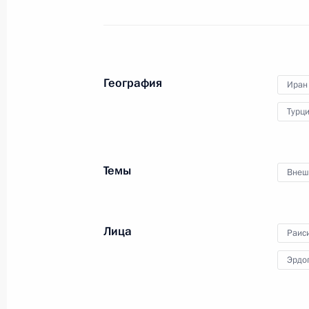
19 июля 2022 года
Аудио, 25 мин.
В завершение рабочего визита
в Иран Владимир Путин ответил
География
на ряд вопросов представителей
Иран
СМИ.
Турц
Темы
Встреча глав государств –
Внеш
гарантов Астанинского процесса
содействия сирийскому
урегулированию
Лица
Раис
Эрдо
19 июля 2022 года
Аудио, 6 мин.
В Тегеране прошла трёхсторонняя
встреча Президента России