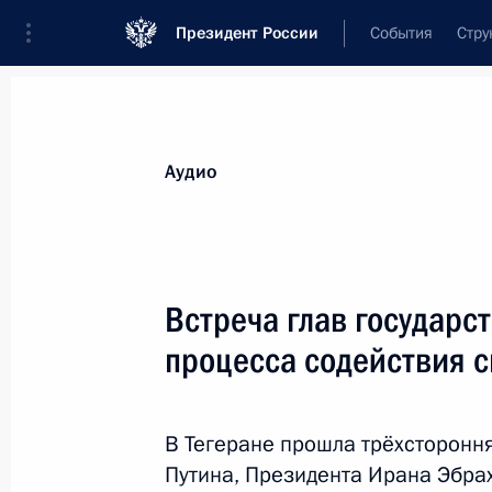
Президент России
События
Стру
Видеозаписи
Фотографии
Аудиозапи
Все материалы
Выступления
Совещан
Аудио
Показа
Встреча глав государст
процесса содействия 
Форум АСИ «Сильные идеи
для нового времени»
В Тегеране прошла трёхсторонн
Путина, Президента Ирана Эбра